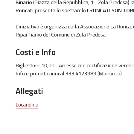
roncati-
Binario
(
Piazza della Repubblica, 1 - Zola Predosa) l
son-
Roncati
presenta lo spettacolo
I RONCATI SON TOR
tornati-
spettacolo-
L'iniziativa è organizza dalla Associazione La Ronca, 
a-
RiparTiamo del Comune di Zola Predosa.
cura-
Costi e Info
della-
compagnia-
Biglietto: € 10,00 - Accesso con certificazione verde
i-
Info e prenotazioni al 333.4123989 (Mariuccia)
roncati
"I
Allegati
Roncati
son
Locandina
tornati",
spettacolo
a
cura