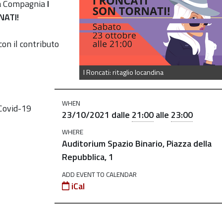
a Compagnia
I
NATI!
con il contributo
I Roncati: ritaglio locandina
WHEN
 Covid-19
23/10/2021
dalle
21:00
alle
23:00
WHERE
Auditorium Spazio Binario, Piazza della
Repubblica, 1
ADD EVENT TO CALENDAR
iCal