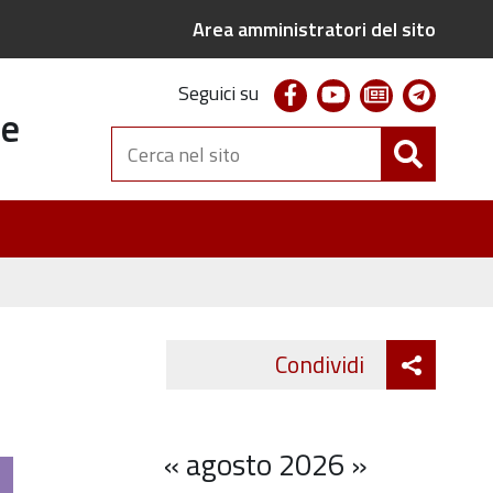
Area amministratori del sito
facebook
youtube
newsletter
telegr
Seguici su
te
Cerca
nel
sito
Attiva
Condividi
Twitter
Fa
condivi
«
agosto 2026
»