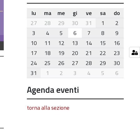
lu
ma
me
gi
ve
sa
do
month-
27
28
29
30
31
1
2
8
3
4
5
6
7
8
9
10
11
12
13
14
15
16
17
18
19
20
21
22
23
24
25
26
27
28
29
30
31
1
2
3
4
5
6
Agenda eventi
torna alla sezione