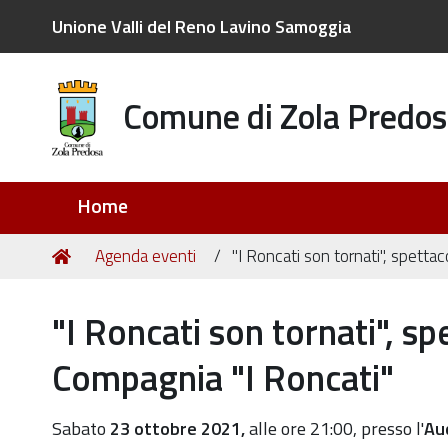
Unione Valli del Reno Lavino Samoggia
Comune di Zola Predos
Sezioni
Home
Tu
Home
Agenda eventi
"I Roncati son tornati", spetta
sei
qui:
"I Roncati son tornati", sp
Compagnia "I Roncati"
https://old.comune.zolapredosa.bo.it/events/i-
Sabato
23 ottobre 2021,
alle ore 21:00, presso
l'
Au