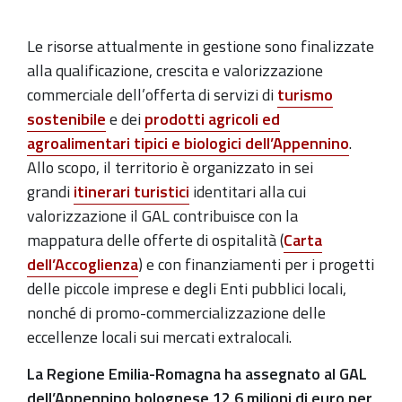
incontra
cittadini,
Le risorse attualmente in gestione sono finalizzate
imprese
alla qualificazione, crescita e valorizzazione
e
commerciale dell’offerta di servizi di
turismo
istituzioni
sostenibile
e dei
prodotti agricoli ed
per
agroalimentari tipici e biologici dell’Appennino
.
illustrare
Allo scopo, il territorio è organizzato in sei
la
grandi
itinerari turistici
identitari alla cui
strategia
valorizzazione il GAL contribuisce con la
e
mappatura delle offerte di ospitalità (
Carta
le
dell’Accoglienza
) e con finanziamenti per i progetti
opportunità
delle piccole imprese e degli Enti pubblici locali,
di
nonché di promo-commercializzazione delle
finanziamento
eccellenze locali sui mercati extralocali.
per
uno
La Regione Emilia-Romagna ha assegnato al GAL
sviluppo
dell’Appennino bolognese 12,6 milioni di euro per