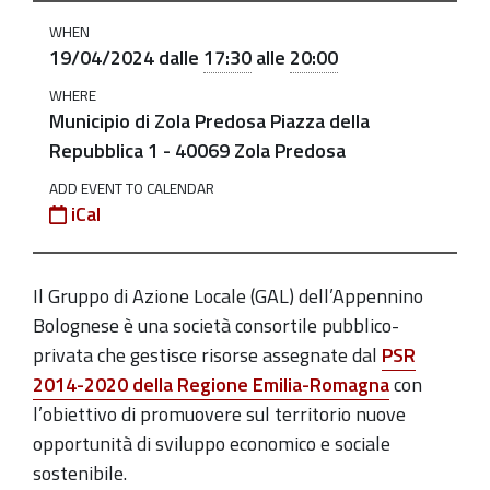
illustrare-
WHEN
la-
19/04/2024
dalle
17:30
alle
20:00
strategia-
WHERE
e-
Municipio di Zola Predosa Piazza della
le-
Repubblica 1 - 40069 Zola Predosa
opportunita-
di-
ADD EVENT TO CALENDAR
iCal
finanziamento-
per-
uno-
Il Gruppo di Azione Locale (GAL) dell’Appennino
sviluppo-
Bolognese è una società consortile pubblico-
sostenibile-
privata che gestisce risorse assegnate dal
PSR
del-
2014-2020 della Regione Emilia-Romagna
con
territorio
l’obiettivo di promuovere sul territorio nuove
Il
opportunità di sviluppo economico e sociale
GAL
sostenibile.