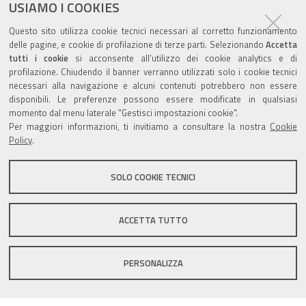
USIAMO I COOKIES
Agenda eventi
Questo sito utilizza cookie tecnici necessari al corretto funzionamento
delle pagine, e cookie di profilazione di terze parti. Selezionando
Accetta
torna alla sezione
tutti i cookie
si acconsente all’utilizzo dei cookie analytics e di
profilazione. Chiudendo il banner verranno utilizzati solo i cookie tecnici
necessari alla navigazione e alcuni contenuti potrebbero non essere
disponibili. Le preferenze possono essere modificate in qualsiasi
Valuta questo sito
momento dal menu laterale "Gestisci impostazioni cookie".
Per maggiori informazioni, ti invitiamo a consultare la nostra
Cookie
Policy
.
SOLO COOKIE TECNICI
Sito istituzionale Comune di Zola Predosa
ACCETTA TUTTO
PERSONALIZZA
Privacy policy
|
DPO
|
Accessibilità