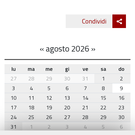
Att
Condividi
Twitte
cond
«
agosto 2026
»
lu
ma
me
gi
ve
sa
do
month-
27
28
29
30
31
1
2
8
3
4
5
6
7
8
9
10
11
12
13
14
15
16
17
18
19
20
21
22
23
24
25
26
27
28
29
30
31
1
2
3
4
5
6