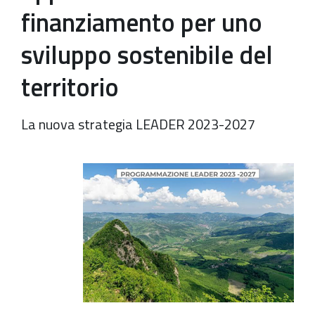
finanziamento per uno
sviluppo sostenibile del
territorio
La nuova strategia LEADER 2023-2027
https://old.comune.zolapredosa.bo.it/events/il-
gal-
incontra-
cittadini-
imprese-
e-
istituzioni-
per-