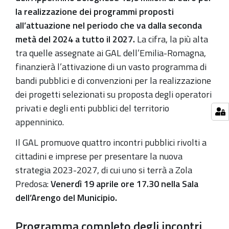
sostenibile
la realizzazione dei programmi proposti
del
all’attuazione nel periodo che va dalla seconda
territorio
metà del 2024 a tutto il 2027.
La cifra, la più alta
2024-
tra quelle assegnate ai GAL dell’Emilia-Romagna,
04-
finanzierà l’attivazione di un vasto programma di
19T17:30:00+02:00
bandi pubblici e di convenzioni per la realizzazione
dei progetti selezionati su proposta degli operatori
2024-
privati e degli enti pubblici del territorio
04-
appenninico.
19T20:00:00+02:00
Il GAL promuove quattro incontri pubblici rivolti a
La
cittadini e imprese per presentare la nuova
nuova
strategia 2023-2027, di cui uno si terrà a Zola
strategia
Predosa:
Venerdì 19 aprile ore 17.30 nella Sala
LEADER
dell’Arengo del Municipio.
2023-
2027
Programma completo degli incontri