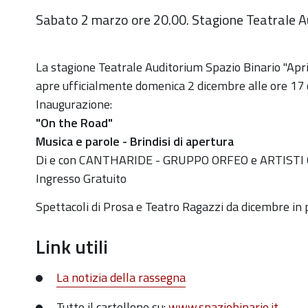
Sabato 2 marzo ore 20.00. Stagione Teatrale Au
https://old.comune.zolapredosa.bo.it/events/il-
La stagione Teatrale Auditorium Spazio Binario "Aprit
papa-
apre ufficialmente domenica 2 dicembre alle ore 17 c
di-
Inaugurazione:
dio-
"On the Road"
liberamente-
Musica e parole - Brindisi di apertura
ispirato-
Di e con CANTHARIDE - GRUPPO ORFEO e ARTISTI 
allomonimo-
Ingresso Gratuito
romanzo-
Spettacoli di Prosa e Teatro Ragazzi da dicembre in p
a-
fumetti-
Link utili
di-
maicol-
La notizia della rassegna
mirco-
Tutto il cartellone su:
www.spaziobinario.it
2-