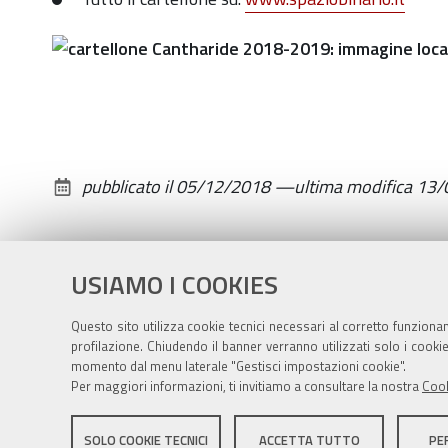
marzo-
ore-
20-
in-
auditorium
IL
pubblicato il
05/12/2018
—
ultima modifica
13/
PAPÀ
DI
DIO
Liberamente
USIAMO I COOKIES
ispirato
Questo sito utilizza cookie tecnici necessari al corretto funziona
all'omonimo
profilazione. Chiudendo il banner verranno utilizzati solo i cook
romanzo
momento dal menu laterale "Gestisci impostazioni cookie".
a
Per maggiori informazioni, ti invitiamo a consultare la nostra
Cook
fumetti
Sito istituzionale Comune di Zola Predosa
di
SOLO COOKIE TECNICI
ACCETTA TUTTO
PE