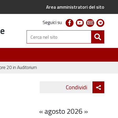
Area amministratori del sito
facebook
youtube
newsletter
telegr
Seguici su
te
Cerca
nel
sito
ore 20 in Auditorium
Attiva
Condividi
Twitter
Fa
condivi
«
agosto 2026
»