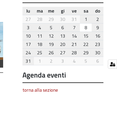
lu
ma
me
gi
ve
sa
do
month-
27
28
29
30
31
1
2
8
3
4
5
6
7
8
9
10
11
12
13
14
15
16
17
18
19
20
21
22
23
24
25
26
27
28
29
30
31
1
2
3
4
5
6
Agenda eventi
torna alla sezione