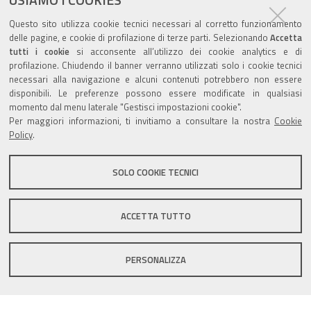
Agenda eventi
Questo sito utilizza cookie tecnici necessari al corretto funzionamento
delle pagine, e cookie di profilazione di terze parti. Selezionando
Accetta
torna alla sezione
tutti i cookie
si acconsente all’utilizzo dei cookie analytics e di
profilazione. Chiudendo il banner verranno utilizzati solo i cookie tecnici
necessari alla navigazione e alcuni contenuti potrebbero non essere
disponibili. Le preferenze possono essere modificate in qualsiasi
Valuta questo sito
momento dal menu laterale "Gestisci impostazioni cookie".
Per maggiori informazioni, ti invitiamo a consultare la nostra
Cookie
Policy
.
SOLO COOKIE TECNICI
Sito istituzionale Comune di Zola Predosa
ACCETTA TUTTO
PERSONALIZZA
Privacy policy
|
DPO
|
Accessibilità