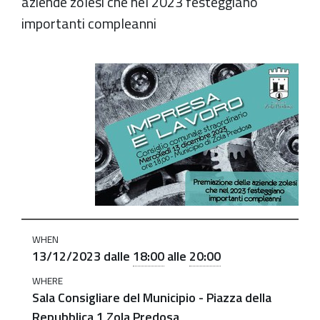
aziende zolesi che nel 2023 festeggiano
importanti compleanni
https://old.comune.zolapredosa.bo.it/events/impresa-
e-
lavoro-
cc-
2023
Impresa
e
Lavoro.
Consiglio
WHEN
Comunale
13/12/2023
dalle
18:00
alle
20:00
Straordinario
WHERE
2023-
Sala Consigliare del Municipio - Piazza della
12-
Repubblica 1 Zola Predosa