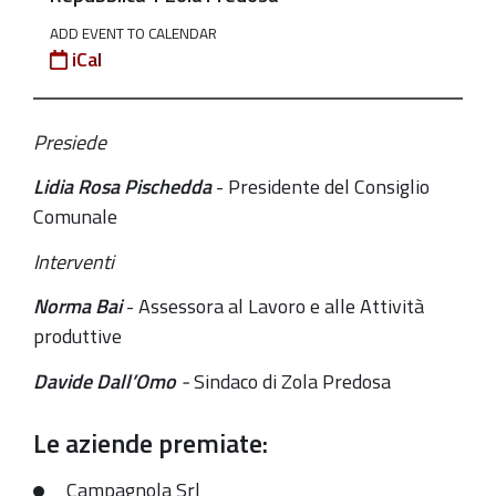
13T18:00:00+01:00
ADD EVENT TO CALENDAR
2023-
iCal
12-
13T20:00:00+01:00
Presiede
Mercoledì
13
Lidia Rosa Pischedda
-
Presidente del Consiglio
dicembre,
Comunale
ore
Interventi
18
presso
Norma Bai
- Assessora al Lavoro e alle Attività
la
produttive
sala
Davide Dall’Omo
-
Sindaco di Zola Predosa
Consigliare
del
Le aziende premiate:
Municipio:
Premiazione
Campagnola Srl