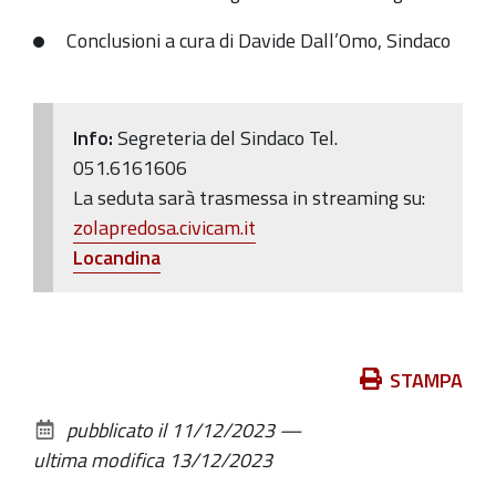
Conclusioni a cura di Davide Dall’Omo, Sindaco
Info:
Segreteria del Sindaco Tel.
051.6161606
La seduta sarà trasmessa in streaming
su:
zolapredosa.civicam.it
Locandina
Azioni
STAMPA
sul
pubblicato il
11/12/2023
—
documento
ultima modifica
13/12/2023