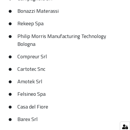
delle
Bonazzi Materassi
aziende
zolesi
Rekeep Spa
che
Philip Morris Manufacturing Technology
nel
Bologna
2023
festeggiano
Compreur Srl
importanti
compleanni
Cartotec Snc
Amotek Srl
Felsineo Spa
Casa del Fiore
Barex Srl