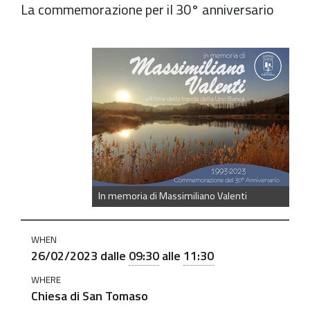
La commemorazione per il 30° anniversario
https://old.comune.zolapredosa.bo.it/events/in-
memoria-
di-
massimiliano-
valenti-
commemorazioni-
il-
26-
In memoria di Massimiliano Valenti
febbraio
In
WHEN
memoria
26/02/2023
dalle
09:30
alle
11:30
di
WHERE
Massimiliano
Chiesa di San Tomaso
Valenti: