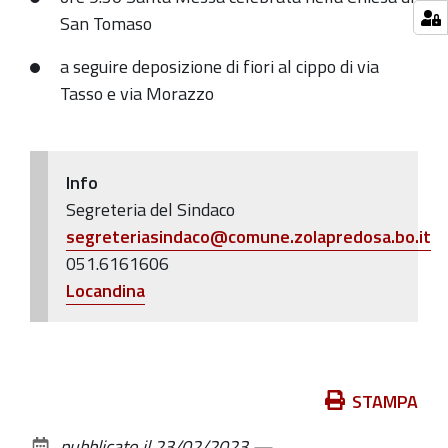
San Tomaso
La
commemorazione
a seguire deposizione di fiori al cippo di via
per
Tasso e via Morazzo
il
30°
anniversario
Info
Segreteria del Sindaco
segreteriasindaco@comune.zolapredosa.bo.it
051.6161606
Locandina
Azioni
STAMPA
sul
pubblicato il
23/02/2023
—