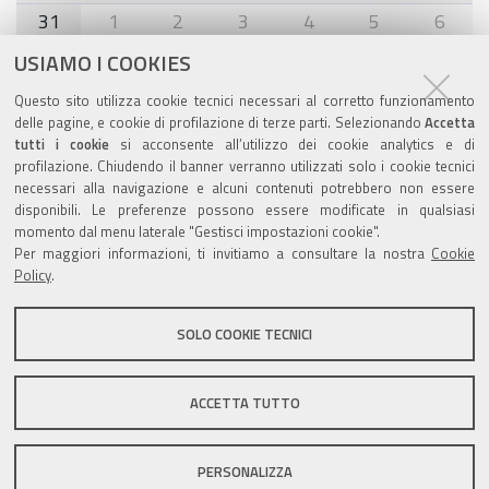
31
1
2
3
4
5
6
USIAMO I COOKIES
Agenda eventi
Questo sito utilizza cookie tecnici necessari al corretto funzionamento
delle pagine, e cookie di profilazione di terze parti. Selezionando
Accetta
torna alla sezione
tutti i cookie
si acconsente all’utilizzo dei cookie analytics e di
profilazione. Chiudendo il banner verranno utilizzati solo i cookie tecnici
necessari alla navigazione e alcuni contenuti potrebbero non essere
disponibili. Le preferenze possono essere modificate in qualsiasi
Valuta questo sito
momento dal menu laterale "Gestisci impostazioni cookie".
Per maggiori informazioni, ti invitiamo a consultare la nostra
Cookie
Policy
.
SOLO COOKIE TECNICI
Sito istituzionale Comune di Zola Predosa
ACCETTA TUTTO
PERSONALIZZA
Privacy policy
|
DPO
|
Accessibilità