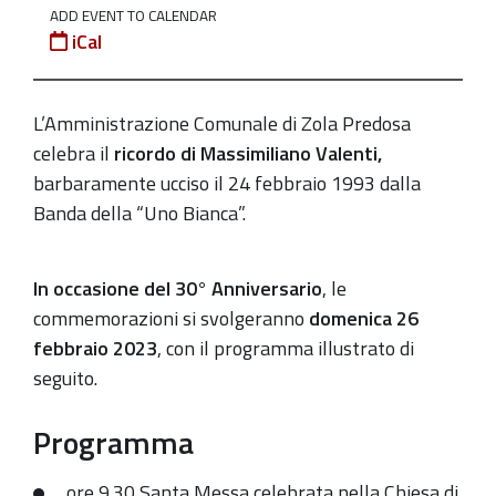
ADD EVENT TO CALENDAR
il
iCal
26
febbraio
la
L’Amministrazione Comunale di Zola Predosa
Messa
celebra il
ricordo
di
Massimiliano Valenti
,
e
barbaramente ucciso il 24 febbraio 1993 dalla
gli
Banda della “Uno Bianca”.
omaggi
ai
In occasione del 30° Anniversario
, le
cippi
commemorazioni si svolgeranno
domenica 26
2023-
febbraio 2023
, con il programma illustrato di
02-
seguito.
26T09:30:00+01:00
2023-
Programma
02-
26T11:30:00+01:00
ore 9.30 Santa Messa celebrata nella Chiesa di