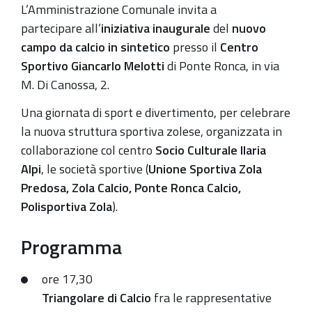
calcio
L’Amministrazione Comunale invita a
in
partecipare all’
iniziativa inaugurale
del
nuovo
sintetico
campo da calcio in sintetico
presso il
Centro
al
Sportivo Giancarlo Melotti
di Ponte Ronca, in via
Centro
M. Di Canossa, 2.
Sportivo
Una giornata di sport e divertimento, per celebrare
Melotti
la nuova struttura sportiva zolese, organizzata in
di
collaborazione col centro
Socio Culturale Ilaria
Ponte
Alpi
, le società sportive (
Unione Sportiva Zola
Ronca
Predosa, Zola Calcio, Ponte Ronca Calcio,
2019-
Polisportiva Zola
).
10-
02T17:30:00+02:00
Programma
2019-
10-
ore 17,30
02T20:30:00+02:00
Triangolare di Calcio
fra le rappresentative