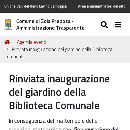
Unione Valli del Reno Lavino Samoggia
Area amministratori del sito
Comune di Zola Predosa -
SEARC
Togg
Amministrazione Trasparente
Tu
Home
Agenda eventi
sei
Rinviata inaugurazione del giardino della Biblioteca
qui:
Comunale
Rinviata inaugurazione
del giardino della
Biblioteca Comunale
In conseguenza del maltempo e delle
previsioni meteorologiche, l'inaugurazione del