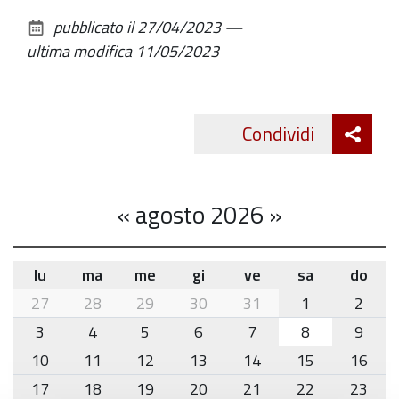
destinarsi.
sul
pubblicato il
27/04/2023
—
documento
ultima modifica
11/05/2023
Att
Condividi
Twitte
cond
«
agosto 2026
»
lu
ma
me
gi
ve
sa
do
month-
27
28
29
30
31
1
2
8
3
4
5
6
7
8
9
10
11
12
13
14
15
16
17
18
19
20
21
22
23