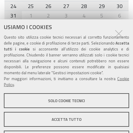
24
25
26
27
28
29
30
31
1
2
3
4
5
6
USIAMO I COOKIES
Agenda eventi
Questo sito utilizza cookie tecnici necessari al corretto funzionamento
delle pagine, e cookie di profilazione di terze parti. Selezionando
Accetta
torna alla sezione
tutti i cookie
si acconsente all’utilizzo dei cookie analytics e di
profilazione. Chiudendo il banner verranno utilizzati solo i cookie tecnici
necessari alla navigazione e alcuni contenuti potrebbero non essere
disponibili. Le preferenze possono essere modificate in qualsiasi
Valuta questo sito
momento dal menu laterale "Gestisci impostazioni cookie".
Per maggiori informazioni, ti invitiamo a consultare la nostra
Cookie
Policy
.
SOLO COOKIE TECNICI
Sito istituzionale Comune di Zola Predosa
ACCETTA TUTTO