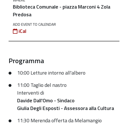
WHERE
Biblioteca
Biblioteca Comunale - piazza Marconi 4 Zola
Comunale
Predosa
2023-
ADD EVENT TO CALENDAR
05-
iCal
13T10:00:00+02:00
2023-
05-
Programma
13T12:00:00+02:00
In
10:00 Letture intorno all'albero
conseguenza
11:00 Taglio del nastro
del
Interventi di
maltempo
Davide Dall'Omo - Sindaco
e
Giulia Degli Esposti - Assessora alla Cultura
delle
previsioni
11:30 Merenda offerta da Melamangio
meteorologiche,