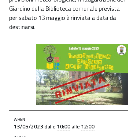
Giardino della Biblioteca comunale prevista
per sabato 13 maggio è rinviata a data da
destinarsi.
https://old.comune.zolapredosa.bo.it/events/inaugurazi
del-
giardino-
della-
biblioteca-
comunale
Rinviata
inaugurazione
del
WHEN
giardino
13/05/2023
dalle
10:00
alle
12:00
della