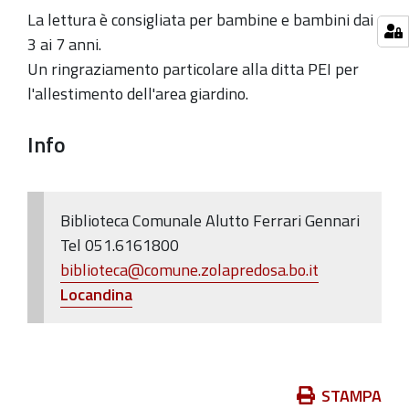
l'inaugurazione
La lettura è consigliata per bambine e bambini dai
del
3 ai 7 anni.
Giardino
Un ringraziamento particolare alla ditta PEI per
della
l'allestimento dell'area giardino.
Biblioteca
comunale
Info
prevista
per
sabato
Biblioteca Comunale Alutto Ferrari Gennari
13
Tel 051.6161800
maggio
biblioteca@comune.zolapredosa.bo.it
è
L
ocandina
rinviata
a
data
da
Azioni
STAMPA