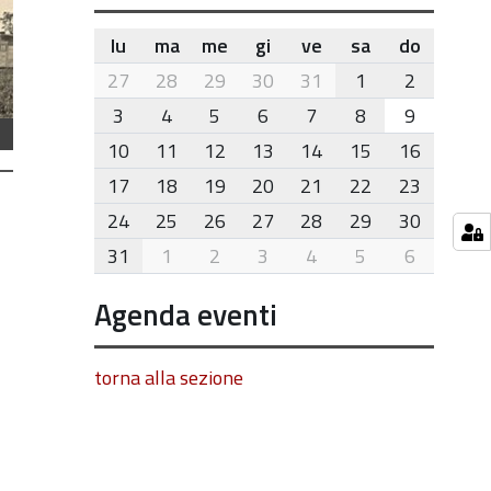
lu
ma
me
gi
ve
sa
do
month-
27
28
29
30
31
1
2
8
3
4
5
6
7
8
9
10
11
12
13
14
15
16
17
18
19
20
21
22
23
24
25
26
27
28
29
30
31
1
2
3
4
5
6
Agenda eventi
torna alla sezione