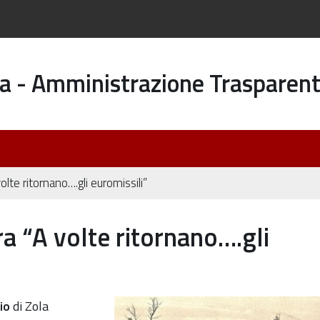
a - Amministrazione Trasparen
lte ritornano….gli euromissili”
a “A volte ritornano….gli
azione-
io
di Zola