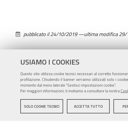
31T17:30:00+01:00
2019-
10-
31T19:30:00+01:00
pubblicato il
24/10/2019
—
ultima modifica
29/
USIAMO I COOKIES
Questo sito utilizza cookie tecnici necessari al corretto funziona
profilazione. Chiudendo il banner verranno utilizzati solo i cook
momento dal menu laterale "Gestisci impostazioni cookie".
Per maggiori informazioni, ti invitiamo a consultare la nostra
Cook
Sito istituzionale Comune di Zola Predosa
SOLO COOKIE TECNICI
ACCETTA TUTTO
PE
Privacy policy
|
DPO
|
Accessibilità