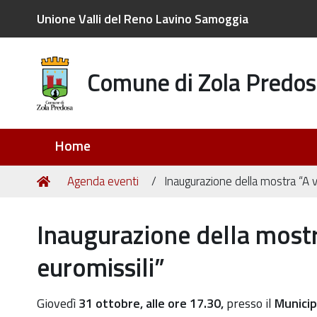
Unione Valli del Reno Lavino Samoggia
Comune di Zola Predos
Sezioni
Home
Tu
Home
Agenda eventi
Inaugurazione della mostra “A vo
sei
qui:
Inaugurazione della mostr
euromissili”
https://old.comune.zolapredosa.bo.it/events/inaugur
Giovedì
31 ottobre, alle ore 17.30,
presso il
Municip