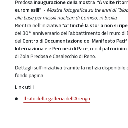
della-
Predosa
inaugurazione della mostra “A volte ritor
mostra-
euromissili” -
Mostra fotografica su tre anni di “blo
201ca-
alla base per missili nucleari di Comiso, in Sicilia
volte-
Rientra nell'iniziativa
"Affinché la storia non si ripe
ritornano-
del 30° anniversario dell’abbattimento del muro di B
gli-
de
l
Centro di Documentazione del Manifesto Pacif
euromissili201d
Internazionale
e
Percorsi di Pace
,
con il
patrocinio
di Zola Predosa e Casalecchio di Reno.
Inaugurazione
della
Dettagli sull'iniziativa tramite la notizia disponibile 
mostra
fondo pagina
“A
Link utili
volte
ritornano….gli
Il sito della galleria dell'Arengo
euromissili”
2019-
10-