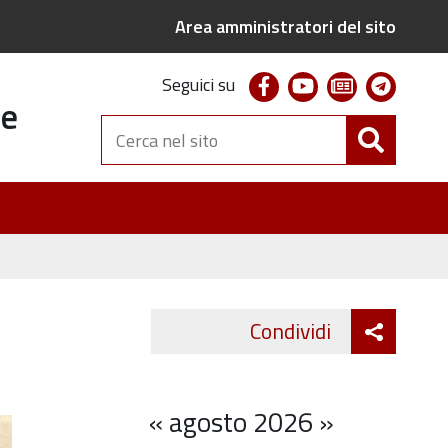
Area amministratori del sito
facebook
youtube
newsletter
telegr
Seguici su
te
Cerca
nel
sito
Attiva
Condividi
Twitter
Fa
condivi
«
agosto 2026
»