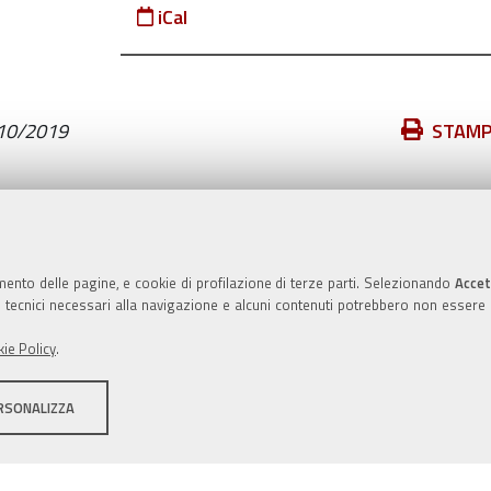
iCal
Azioni
10/2019
STAM
sul
documento
Valuta questo sito
mento delle pagine, e cookie di profilazione di terze parti. Selezionando
Accet
ie tecnici necessari alla navigazione e alcuni contenuti potrebbero non essere
ie Policy
.
RSONALIZZA