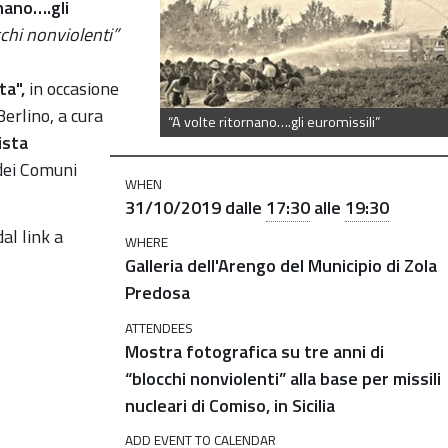
nano….gli
cchi nonviolenti”
ta",
in occasione
erlino, a cura
“A volte ritornano….gli euromissili”
ista
dei Comuni
WHEN
31/10/2019
dalle
17:30
alle
19:30
dal link a
WHERE
Galleria dell'Arengo del Municipio di Zola
Predosa
ATTENDEES
Mostra fotografica su tre anni di
“blocchi nonviolenti” alla base per missili
nucleari di Comiso, in Sicilia
ADD EVENT TO CALENDAR