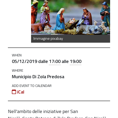
della-
mostra-
artistica-
di-
natale
Immagine pixabay
Inaugurazione
della
WHEN
Mostra
05/12/2019
dalle
17:00
alle
19:00
artistica
WHERE
di
Municipio Di Zola Predosa
Natale
ADD EVENT TO CALENDAR
2019-
iCal
12-
05T17:00:00+01:00
2019-
Nell'ambito delle iniziative per San