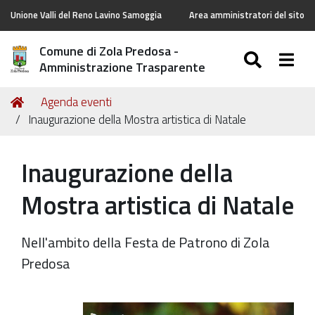
Unione Valli del Reno Lavino Samoggia
Area amministratori del sito
Comune di Zola Predosa -
SEARC
Togg
Amministrazione Trasparente
Tu
Home
Agenda eventi
sei
Inaugurazione della Mostra artistica di Natale
qui:
Inaugurazione della
Mostra artistica di Natale
Nell'ambito della Festa de Patrono di Zola
Predosa
https://old.comune.zolapredosa.bo.it/events/inaugurazi