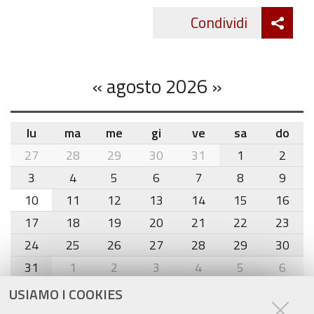
Att
Condividi
Twitte
cond
«
agosto 2026
»
lu
ma
me
gi
ve
sa
do
month-
27
28
29
30
31
1
2
8
3
4
5
6
7
8
9
10
11
12
13
14
15
16
17
18
19
20
21
22
23
24
25
26
27
28
29
30
31
1
2
3
4
5
6
USIAMO I COOKIES
Agenda eventi