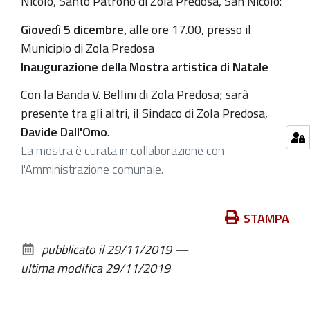
12-
Nicolò, Santo
Patrono
di
Zola Predosa
,
San Nicolò
:
05T19:00:00+01:00
Giovedì 5 dicembre,
alle o
re 17.00, presso il
Nell'ambito
Municipio di Zola Predosa
della
Inaugurazione della Mostra artistica di Natale
Festa
Con la Banda V. Bellini di Zola Predosa; sarà
de
presente tra gli altri, il Sindaco di Zola Predosa,
Patrono
Davide Dall'Omo
.
di
La mostra è curata in collaborazione con
Zola
l'Amministrazione comunale.
Predosa
Azioni
STAMPA
sul
pubblicato il
29/11/2019
—
documento
ultima modifica
29/11/2019