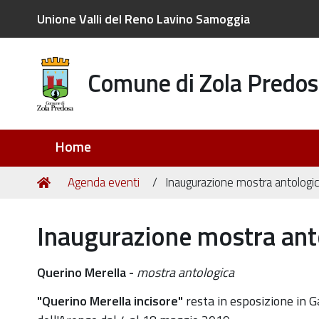
Unione Valli del Reno Lavino Samoggia
Comune di Zola Predos
Sezioni
Home
Tu
Home
Agenda eventi
Inaugurazione mostra antologic
sei
qui:
Inaugurazione mostra ant
https://old.comune.zolapredosa.bo.it/events/inaugur
Querino Merella -
mostra antologica
mostra-
"Querino Merella incisore"
resta in esposizione in G
antologica-