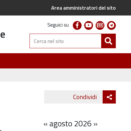
Area amministratori del sito
facebook
youtube
newsletter
telegr
Seguici su
te
Cerca
nel
sito
Attiva
Condividi
Twitter
Fa
condivi
«
agosto 2026
»