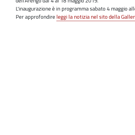
dell'Arengo dal 4 al 18 maggio 2019.
di-
L'inaugurazione è in programma sabato 4 maggio all
querino-
Per approfondire
leggi la notizia nel sito della Galle
merella
Inaugurazione
mostra
antologica
di
Querino
Merella
2019-
05-
04T10:30:00+02:00
2019-
05-
04T12:00:00+02:00