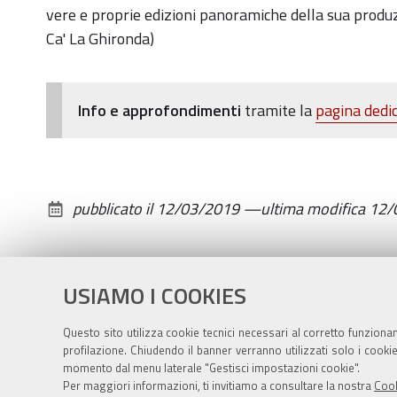
vere e proprie edizioni panoramiche della sua produzio
A
Ca' La Ghironda)
cura
di
Vittorio
Info e approfondimenti
tramite la
pagina dedic
Spampinato
e
Walter
Marchionni
pubblicato il
12/03/2019
—
ultima modifica
12/
USIAMO I COOKIES
Questo sito utilizza cookie tecnici necessari al corretto funziona
profilazione. Chiudendo il banner verranno utilizzati solo i cook
momento dal menu laterale "Gestisci impostazioni cookie".
Per maggiori informazioni, ti invitiamo a consultare la nostra
Cook