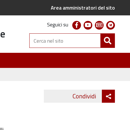
Area amministratori del sito
facebook
youtube
newsletter
telegr
Seguici su
te
Cerca
nel
sito
Attiva
Condividi
Twitter
Fa
condivi