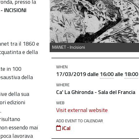
azione-
onda, presso la
 INCISIONI
net tra il 1860 e
MANET - Incisioni
cquatinta e della
WHEN
ate in 100
17/03/2019
dalle
16:00
alle
18:00
saustiva della
WHERE
Ca' La Ghironda - Sala del Francia
ive della sua
ori edizioni
WEB
Visit external website
.
risultano
ADD EVENT TO CALENDAR
, non essendo mai
iCal
’epoca lavorava