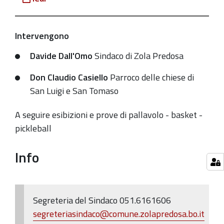
2024-
09-
28T10:00:00+02:00
Intervengono
2024-
Davide Dall'Omo
Sindaco di Zola Predosa
09-
Don Claudio Casiello
Parroco delle chiese di
28T11:00:00+02:00
San Luigi e San Tomaso
Un
nuovo
A seguire esibizioni e prove di pallavolo - basket -
parco
pickleball
in
via
Info
Tasso
sarà
dedicato
Segreteria del Sindaco 051.6161606
al
segreteriasindaco@comune.zolapredosa.bo.it
Parroco