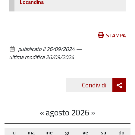
Locandina
di
San
Tomaso
e
Azioni
STAMPA
Santa
sul
Maria
pubblicato il
26/09/2024
—
documento
di
ultima modifica
26/09/2024
Gesso,
venuto
a
Att
Condividi
mancare
Twitte
cond
nel
2020
«
agosto 2026
»
lu
ma
me
gi
ve
sa
do