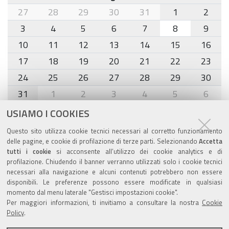
month-
27
28
29
30
31
1
2
8
3
4
5
6
7
8
9
10
11
12
13
14
15
16
17
18
19
20
21
22
23
24
25
26
27
28
29
30
31
1
2
3
4
5
6
USIAMO I COOKIES
Agenda eventi
Questo sito utilizza cookie tecnici necessari al corretto funzionamento
delle pagine, e cookie di profilazione di terze parti. Selezionando
Accetta
torna alla sezione
tutti i cookie
si acconsente all’utilizzo dei cookie analytics e di
profilazione. Chiudendo il banner verranno utilizzati solo i cookie tecnici
necessari alla navigazione e alcuni contenuti potrebbero non essere
disponibili. Le preferenze possono essere modificate in qualsiasi
Valuta questo sito
momento dal menu laterale "Gestisci impostazioni cookie".
Per maggiori informazioni, ti invitiamo a consultare la nostra
Cookie
Policy
.