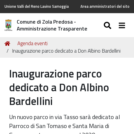
Unione Valli del Reno Lavino Samoggia
Area amministratori del sito
Comune di Zola Predosa -
SEARC
Togg
Amministrazione Trasparente
Tu
Home
Agenda eventi
sei
Inaugurazione parco dedicato a Don Albino Bardellini
qui:
Inaugurazione parco
dedicato a Don Albino
Bardellini
Un nuovo parco in via Tasso sarà dedicato al
Parroco di San Tomaso e Santa Maria di