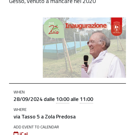
Gesso, venuto a mancare nel 2020
https://old.comune.zolapredosa.bo.it/events/inaugurazi
parco-
dedicato-
a-
don-
albino-
bartedellini
Inaugurazione
parco
WHEN
dedicato
28/09/2024
dalle
10:00
alle
11:00
a
WHERE
Don
via Tasso 5 a Zola Predosa
Albino
ADD EVENT TO CALENDAR
Bardellini
iCal