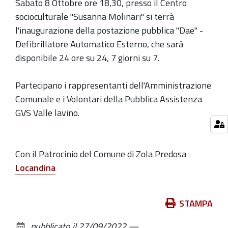
Sabato 8 Ottobre ore 18,30, presso il Centro
08T18:30:00+02:00
socioculturale "Susanna Molinari" si terrà
2022-
l'inaugurazione della postazione pubblica "Dae" -
10-
Defibrillatore Automatico Esterno, che sarà
08T20:00:00+02:00
disponibile 24 ore su 24, 7 giorni su 7.
Partecipano i rappresentanti dell'Amministrazione
Comunale e i Volontari della Pubblica Assistenza
GVS Valle lavino.
Con il Patrocinio del Comune di Zola Predosa
Locandina
Azioni
STAMPA
sul
pubblicato il
27/09/2022
—