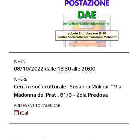
dae-
presso-
il-
centro-
s-
molinari
Inaugurazione
WHEN
postazione
08/10/2022
dalle
18:30
alle
20:00
DAE
WHERE
presso
Centro socioculturale "Susanna Molinari" Via
il
Madonna dei Prati, 81/3 - Zola Predosa
Centro
ADD EVENT TO CALENDAR
S.
iCal
Molinari
2022-
10-