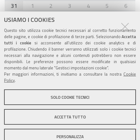
31
1
2
3
4
5
6
USIAMO I COOKIES
Agenda eventi
Questo sito utilizza cookie tecnici necessari al corretto funzionamento
delle pagine, e cookie di profilazione di terze parti. Selezionando
Accetta
torna alla sezione
tutti i cookie
si acconsente all’utilizzo dei cookie analytics e di
profilazione. Chiudendo il banner verranno utilizzati solo i cookie tecnici
necessari alla navigazione e alcuni contenuti potrebbero non essere
disponibili. Le preferenze possono essere modificate in qualsiasi
Valuta questo sito
momento dal menu laterale "Gestisci impostazioni cookie".
Per maggiori informazioni, ti invitiamo a consultare la nostra
Cookie
Policy
.
SOLO COOKIE TECNICI
Sito istituzionale Comune di Zola Predosa
ACCETTA TUTTO
PERSONALIZZA
Privacy policy
|
DPO
|
Accessibilità