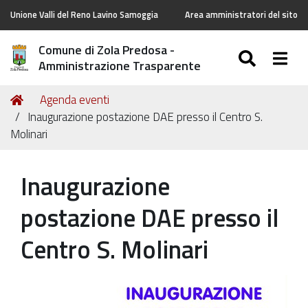
Unione Valli del Reno Lavino Samoggia
Area amministratori del sito
Comune di Zola Predosa -
SEARC
Togg
Amministrazione Trasparente
Tu
Home
Agenda eventi
sei
Inaugurazione postazione DAE presso il Centro S.
qui:
Molinari
Inaugurazione
postazione DAE presso il
Centro S. Molinari
https://old.comune.zolapredosa.bo.it/events/inaugurazi
postazione-