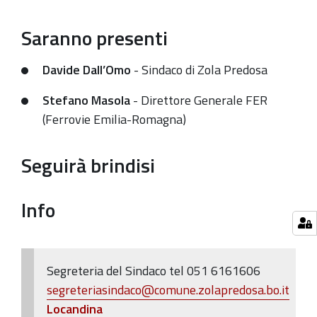
Il
taglio
Saranno presenti
del
nastro
Davide Dall’Omo
- Sindaco di Zola Predosa
dell'opera
Stefano Masola
- Direttore Generale FER
si
(Ferrovie Emilia-Romagna)
terrà
Sabato
6
Seguirà brindisi
aprile
2024
Info
alle
ore
10:00
Segreteria del Sindaco tel 051 6161606
segreteriasindaco@comune.zolapredosa.bo.it
Locandina