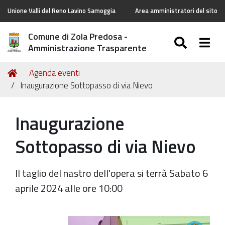
Unione Valli del Reno Lavino Samoggia
Area amministratori del sito
Comune di Zola Predosa -
SEARC
Togg
Amministrazione Trasparente
Tu
Home
Agenda eventi
sei
Inaugurazione Sottopasso di via Nievo
qui:
Inaugurazione
Sottopasso di via Nievo
Il taglio del nastro dell'opera si terrà Sabato 6
aprile 2024 alle ore 10:00
https://old.comune.zolapredosa.bo.it/events/inaugurazi