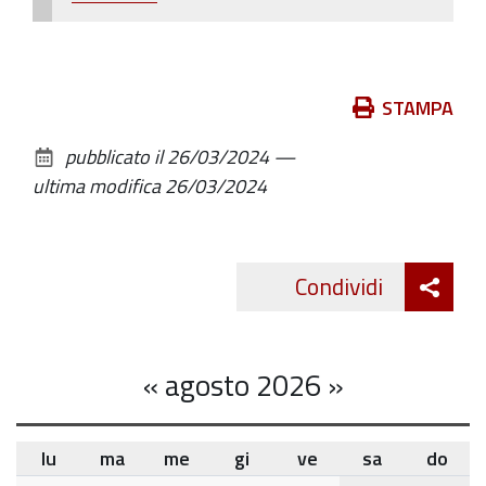
Azioni
STAMPA
sul
pubblicato il
26/03/2024
—
documento
ultima modifica
26/03/2024
Att
Condividi
Twitte
cond
«
agosto 2026
»
lu
ma
me
gi
ve
sa
do