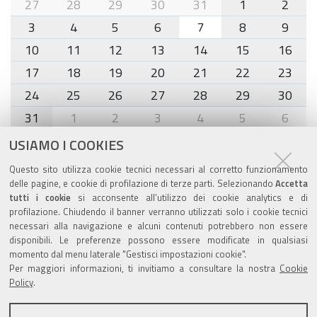
month-
27
28
29
30
31
1
2
8
3
4
5
6
7
8
9
10
11
12
13
14
15
16
17
18
19
20
21
22
23
24
25
26
27
28
29
30
31
1
2
3
4
5
6
USIAMO I COOKIES
Agenda eventi
Questo sito utilizza cookie tecnici necessari al corretto funzionamento
delle pagine, e cookie di profilazione di terze parti. Selezionando
Accetta
torna alla sezione
tutti i cookie
si acconsente all’utilizzo dei cookie analytics e di
profilazione. Chiudendo il banner verranno utilizzati solo i cookie tecnici
necessari alla navigazione e alcuni contenuti potrebbero non essere
disponibili. Le preferenze possono essere modificate in qualsiasi
Valuta questo sito
momento dal menu laterale "Gestisci impostazioni cookie".
Per maggiori informazioni, ti invitiamo a consultare la nostra
Cookie
Policy
.