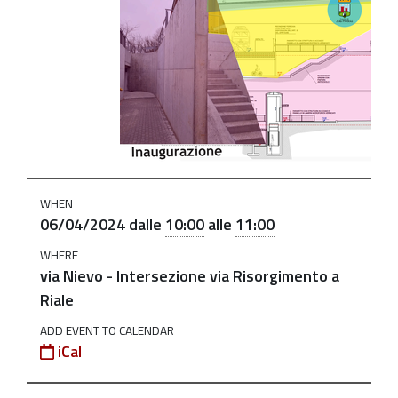
sottopasso-
di-
via-
nievo
Inaugurazione
Sottopasso
di
via
WHEN
Nievo
06/04/2024
dalle
10:00
alle
11:00
2024-
WHERE
04-
via Nievo - Intersezione via Risorgimento a
06T10:00:00+02:00
Riale
2024-
ADD EVENT TO CALENDAR
04-
iCal
06T11:00:00+02:00