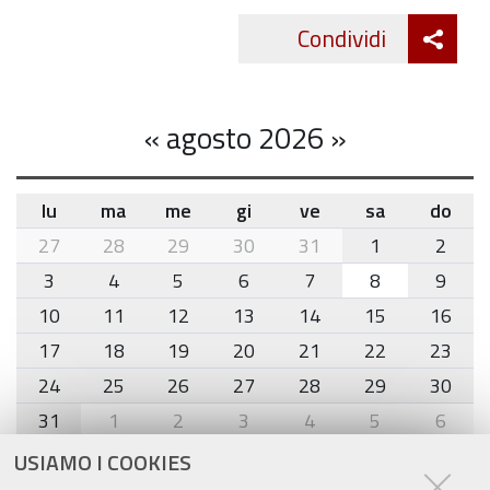
Att
Condividi
Twitte
cond
«
agosto 2026
»
lu
ma
me
gi
ve
sa
do
month-
27
28
29
30
31
1
2
8
3
4
5
6
7
8
9
10
11
12
13
14
15
16
17
18
19
20
21
22
23
24
25
26
27
28
29
30
31
1
2
3
4
5
6
USIAMO I COOKIES
Agenda eventi