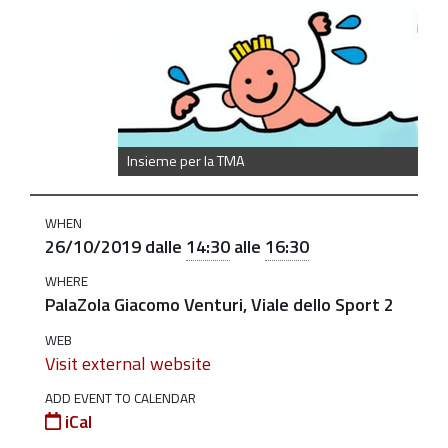
https://old.comune.zolapredosa.bo.it/events/insieme-
per-
la-
t-
m-
a-
Insieme per la TMA
incontro-
per-
sostenere-
WHEN
26/10/2019
dalle
14:30
alle
16:30
questa-
attivita-
WHERE
PalaZola Giacomo Venturi, Viale dello Sport 2
a-
favore-
WEB
dei-
Visit external website
bambini-
ADD EVENT TO CALENDAR
con-
iCal
disabilita