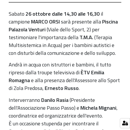
Insieme
Sabato
26 ottobre dalle 14,30 alle 16,30
il
per
campione
MARCO ORSI
sarà presente alla
Piscina
la
Palazola Venturi
(Viale dello Sport, 2) per
T.M.A.
testimoniare l'importanza della
T.M.A.
(Terapia
-
Multisistemica in Acqua) per i bambini autistici e
Incontro
con disturbi della comunicazione e dello sviluppo.
per
sostenere
Andrà in acqua con istruttori e bambini, il tutto
questa
ripreso dalla troupe televisiva di
ÈTV Emilia
attività
Romagna
e alla presenza dell'Assessore allo Sport
a
di Zola Predosa,
Ernesto Russo
.
favore
Interverranno
Danilo Rasia
(Presidente
dei
dell'Associazione Passo Passo) e
Michela Mignani
,
bambini
coordinatrice ed organizzatrice dell'evento.
con
È un occasione stupenda per incontrare il
disabilità