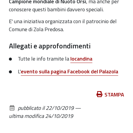
Campione mondiale di Nuoto Orsi
, ma anche per
2019-
conoscere questi bambini davvero speciali.
10-
E' una iniziativa organizzata con il patrocinio del
26T14:30:00+02:00
Comune di Zola Predosa.
2019-
10-
Allegati e approfondimenti
26T16:30:00+02:00
Tutte le info tramite la
locandina
L'
evento sulla pagina Facebook del Palazola
Azioni
STAMPA
sul
pubblicato il
22/10/2019
—
documento
ultima modifica
24/10/2019