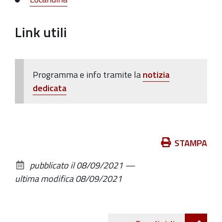
25T12:00:00+02:00
Link utili
Programma e info tramite la
notizia
dedicata
Azioni
STAMPA
sul
pubblicato il
08/09/2021
—
documento
ultima modifica
08/09/2021
Att