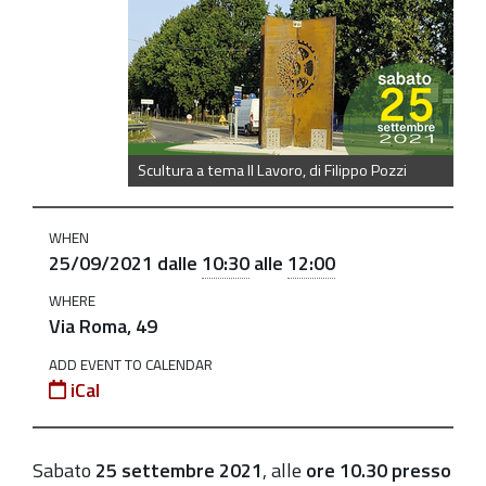
https://old.comune.zolapredosa.bo.it/events/intitolazio
rotatoria-
di-
via-
roma-
a-
Scultura a tema Il Lavoro, di Filippo Pozzi
libero-
masetti-
WHEN
e-
25/09/2021
dalle
10:30
alle
12:00
inaugurazione-
scultura-
WHERE
Via Roma, 49
di-
filippo-
ADD EVENT TO CALENDAR
iCal
pozzi
Intitolazione
rotatoria
Sabato
25 settembre 2021
, alle
ore 10.30 presso