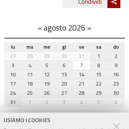
Condividi
Twitte
cond
«
agosto 2026
»
lu
ma
me
gi
ve
sa
do
month-
27
28
29
30
31
1
2
8
3
4
5
6
7
8
9
10
11
12
13
14
15
16
17
18
19
20
21
22
23
24
25
26
27
28
29
30
31
1
2
3
4
5
6
Agenda eventi
USIAMO I COOKIES