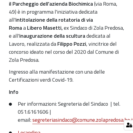
di
il Parcheggio dell'azienda Biochimica
(via Roma,
Via
49) è in programma l'iniziativa dedicata
Roma
all'
i
ntitolazione della rotatoria di via
a
Roma
a
Libero Masetti,
ex Sindaco di Zola Predosa,
Libero
e all'
inaugurazione della scultura
dedicata al
Masetti
Lavoro, realizzata da
Filippo Pozzi
, vincitrice del
e
concorso ideato nel corso del 2020 dal Comune di
inaugurazione
Zola Predosa.
scultura
Ingresso alla manifestazione con una delle
di
Certificazioni verdi Covid-19.
Filippo
Pozzi
Info
2021-
Per informazioni: Segreteria del Sindaco
| tel.
09-
051.6161606 |
25T10:30:00+02:00
email:
segreteriasindaco@comune.zolapredosa.bo.i
2021-
Locandina
09-