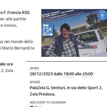
zione-
a F. Francia ASD
,
er alle partite
e ironico,
so nel mondo dello
i Marco Bernardi la
alle ore
WHEN
 2, Zola
28/12/2023
dalle
18:00
alle
20:00
WHERE
PalaZola G. Venturi, in via dello Sport 2,
Zola Predosa.
ADD EVENT TO CALENDAR