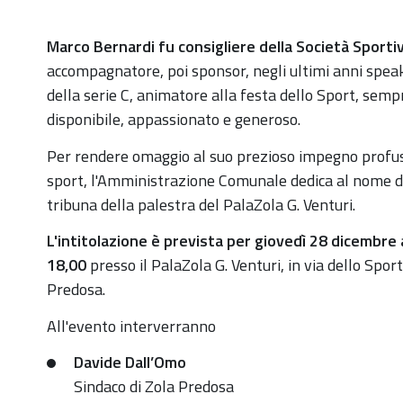
https://old.comune.zolapredosa.bo.it/events/intitola
Marco Bernardi fu consigliere della Società Sportiv
tribuna-
accompagnatore, poi sponsor, negli ultimi anni speak
della-
della serie C, animatore alla festa dello Sport, sempr
palestra-
disponibile, appassionato e generoso.
palazola-
Per rendere omaggio al suo prezioso impegno profu
g-
sport, l'Amministrazione Comunale dedica al nome d
venturi-
tribuna della palestra del PalaZola G. Venturi.
a-
marco-
L'intitolazione è prevista per giovedì 28 dicembre 
bernardi
18,00
presso il PalaZola G. Venturi, in via dello Sport
Predosa.
Intitolazione
tribuna
All'evento interverranno
della
Davide Dall’Omo
palestra
Sindaco di Zola Predosa
PalaZola