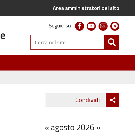
Area amministratori del sito
facebook
youtube
newsletter
telegr
Seguici su
te
Cerca
nel
sito
Attiva
Condividi
Twitter
Fa
condivi
«
agosto 2026
»