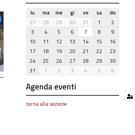
lu
ma
me
gi
ve
sa
do
month-
27
28
29
30
31
1
2
8
3
4
5
6
7
8
9
10
11
12
13
14
15
16
17
18
19
20
21
22
23
24
25
26
27
28
29
30
31
1
2
3
4
5
6
Agenda eventi
torna alla sezione