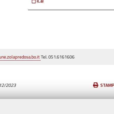
iCal
ne.zolapredosa.bo.it
Tel. 051.6161606
Azioni
12/2023
STAM
sul
documento
Valuta questo sito