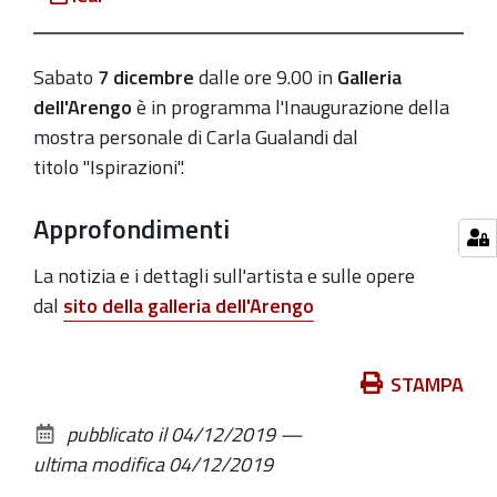
Gualandi
2019-
12-
Sabato
7 dicembre
dalle ore 9.00 in
Galleria
07T09:00:00+01:00
dell'Arengo
è in programma l'Inaugurazione della
mostra personale di Carla Gualandi dal
2019-
titolo "Ispirazioni".
12-
07T10:00:00+01:00
Approfondimenti
La notizia e i dettagli sull'artista e sulle opere
dal
sito della galleria dell'Arengo
Azioni
STAMPA
sul
pubblicato il
04/12/2019
—
documento
ultima modifica
04/12/2019