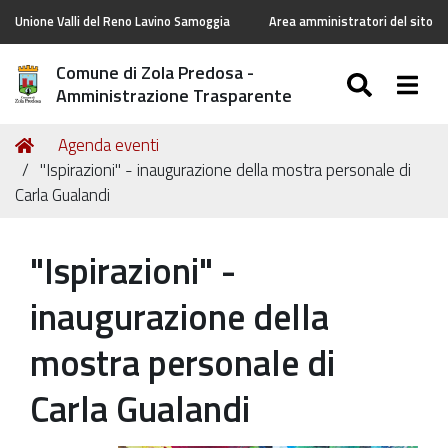
Unione Valli del Reno Lavino Samoggia
Area amministratori del sito
Comune di Zola Predosa -
SEARC
Togg
Amministrazione Trasparente
Tu
Home
Agenda eventi
sei
"Ispirazioni" - inaugurazione della mostra personale di
qui:
Carla Gualandi
"Ispirazioni" -
inaugurazione della
mostra personale di
Carla Gualandi