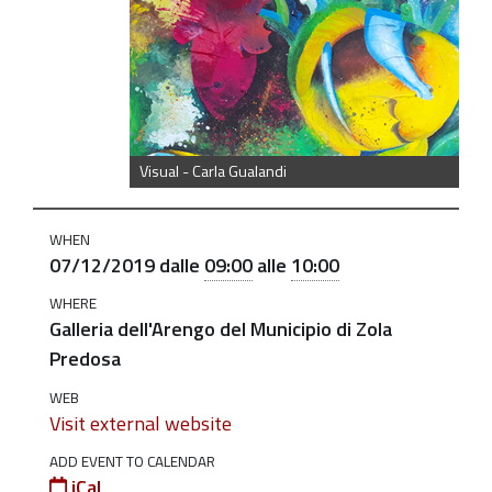
https://old.comune.zolapredosa.bo.it/events/ispirazioni
inaugurazione-
della-
mostra-
personale-
di-
Visual - Carla Gualandi
carla-
gualandi
WHEN
"Ispirazioni"
07/12/2019
dalle
09:00
alle
10:00
-
WHERE
inaugurazione
Galleria dell'Arengo del Municipio di Zola
della
Predosa
mostra
WEB
personale
Visit external website
di
Carla
ADD EVENT TO CALENDAR
iCal