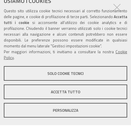
USIAMO I COOKIES
Agenda eventi
Questo sito utilizza cookie tecnici necessari al corretto funzionamento
delle pagine, e cookie di profilazione di terze parti. Selezionando
Accetta
torna alla sezione
tutti i cookie
si acconsente all’utilizzo dei cookie analytics e di
profilazione. Chiudendo il banner verranno utilizzati solo i cookie tecnici
necessari alla navigazione e alcuni contenuti potrebbero non essere
disponibili. Le preferenze possono essere modificate in qualsiasi
Valuta questo sito
momento dal menu laterale "Gestisci impostazioni cookie".
Per maggiori informazioni, ti invitiamo a consultare la nostra
Cookie
Policy
.
SOLO COOKIE TECNICI
Sito istituzionale Comune di Zola Predosa
ACCETTA TUTTO
PERSONALIZZA
Privacy policy
|
DPO
|
Accessibilità