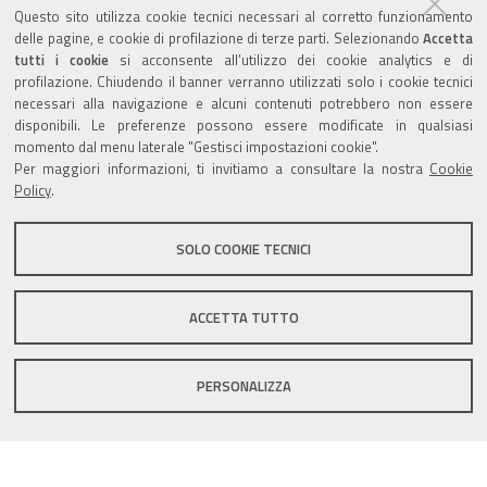
Questo sito utilizza cookie tecnici necessari al corretto funzionamento
delle pagine, e cookie di profilazione di terze parti. Selezionando
Accetta
torna alla sezione
tutti i cookie
si acconsente all’utilizzo dei cookie analytics e di
profilazione. Chiudendo il banner verranno utilizzati solo i cookie tecnici
necessari alla navigazione e alcuni contenuti potrebbero non essere
disponibili. Le preferenze possono essere modificate in qualsiasi
momento dal menu laterale "Gestisci impostazioni cookie".
Valuta questo sito
Per maggiori informazioni, ti invitiamo a consultare la nostra
Cookie
Policy
.
SOLO COOKIE TECNICI
Sito istituzionale Comune di Zola Predosa
ACCETTA TUTTO
PERSONALIZZA
Privacy policy
|
DPO
|
Accessibilità