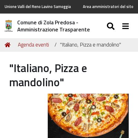
Unione Valli del Reno Lavino Samoggia
Area amministratori del sito
Comune di Zola Predosa -
SEARC
Togg
Amministrazione Trasparente
Tu
Home
Agenda eventi
"Italiano, Pizza e mandolino"
sei
qui:
"Italiano, Pizza e
mandolino"
https://old.comune.zolapredosa.bo.it/events/italiano-
pizza-
e-
mandolino
"Italiano,