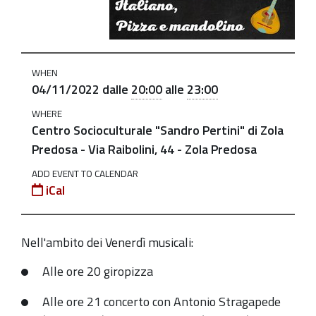
Pizza
e
mandolino"
2022-
WHEN
11-
04/11/2022
dalle
20:00
alle
23:00
04T20:00:00+01:00
WHERE
Centro Socioculturale "Sandro Pertini" di Zola
2022-
Predosa - Via Raibolini, 44 - Zola Predosa
11-
04T23:00:00+01:00
ADD EVENT TO CALENDAR
iCal
Nell'ambito dei Venerdì musicali:
Alle ore 20 giropizza
Alle ore 21 concerto con Antonio Stragapede