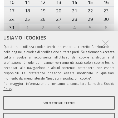
10
11
12
13
14
15
16
17
18
19
20
21
22
23
24
25
26
27
28
29
30
31
1
2
3
4
5
6
USIAMO I COOKIES
Agenda eventi
Questo sito utilizza cookie tecnici necessari al corretto funzionamento
delle pagine, e cookie di profilazione di terze parti. Selezionando
Accetta
torna alla sezione
tutti i cookie
si acconsente all’utilizzo dei cookie analytics e di
profilazione. Chiudendo il banner verranno utilizzati solo i cookie tecnici
necessari alla navigazione e alcuni contenuti potrebbero non essere
disponibili. Le preferenze possono essere modificate in qualsiasi
Valuta questo sito
momento dal menu laterale "Gestisci impostazioni cookie".
Per maggiori informazioni, ti invitiamo a consultare la nostra
Cookie
Policy
.
SOLO COOKIE TECNICI
Sito istituzionale Comune di Zola Predosa