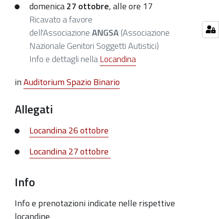
26
domenica
27 ottobre
, alle ore 17
ottobre
Ricavato a favore
ore
dell'Associazione
ANGSA
(Associazione
21
Nazionale Genitori Soggetti Autistici)
e
Info e dettagli nella
Locandina
domenica
27
in
Auditorium Spazio Binario
ottobre,
alle
Allegati
ore
Locandina 26 ottobre
17
Locandina 27 ottobre
Info
Info e prenotazioni indicate nelle rispettive
locandine