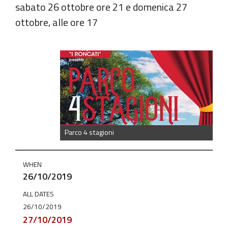
sabato 26 ottobre ore 21 e domenica 27
ottobre, alle ore 17
https://old.comune.zolapredosa.bo.it/events/la-
compagnia-
i-
roncati-
presenta-
parco-
Parco 4 stagioni
4-
stagioni
WHEN
La
26/10/2019
compagnia
ALL DATES
"I
26/10/2019
Roncati"
27/10/2019
presenta: