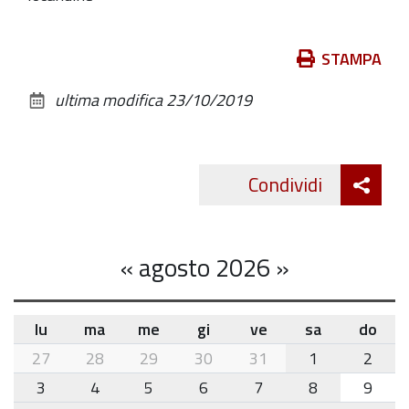
Azioni
STAMPA
sul
ultima modifica
23/10/2019
documento
Att
Condividi
Twitte
cond
«
agosto 2026
»
lu
ma
me
gi
ve
sa
do
month-
27
28
29
30
31
1
2
8
3
4
5
6
7
8
9