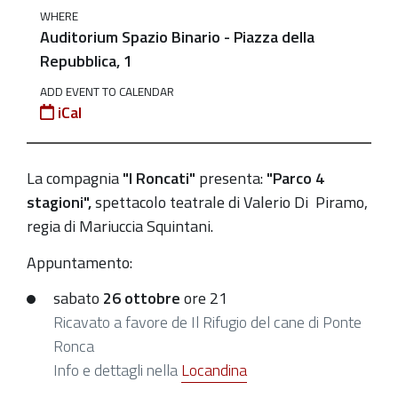
WHERE
"Parco
Auditorium Spazio Binario - Piazza della
4
Repubblica, 1
stagioni".
26
ADD EVENT TO CALENDAR
iCal
e
27/10
in
La compagnia
"I Roncati"
presenta:
"Parco 4
Auditorium
stagioni",
s
pettacolo teatrale di Valerio Di Piramo,
2019-
r
egia di Mariuccia Squintani.
10-
Appuntamento:
26T00:00:00+02:00
2019-
sabato
26 ottobre
ore 21
10-
Ricavato a favore de Il Rifugio del cane di Ponte
26T23:59:59+02:00
Ronca
Info e dettagli nella
Locandina
sabato