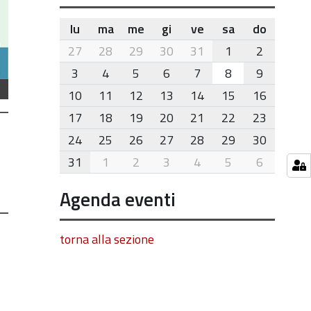
lu
ma
me
gi
ve
sa
do
month-
27
28
29
30
31
1
2
8
3
4
5
6
7
8
9
10
11
12
13
14
15
16
17
18
19
20
21
22
23
24
25
26
27
28
29
30
31
1
2
3
4
5
6
Agenda eventi
torna alla sezione