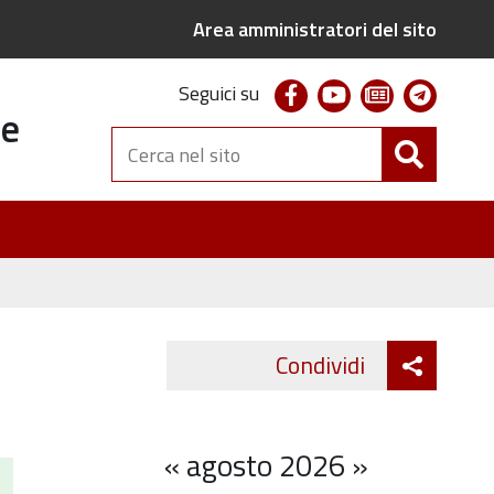
Area amministratori del sito
facebook
youtube
newsletter
telegr
Seguici su
te
Cerca
nel
sito
Attiva
Condividi
Twitter
Fa
condivi
«
agosto 2026
»