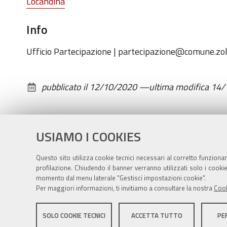
Locandina
in
piazza:
Info
il
Ufficio Partecipazione | partecipazione
@
comune.zol
19
ottobre
Sindaco
pubblicato il
12/10/2020
—
ultima modifica
14/
e
Assessori
al
USIAMO I COOKIES
Mercato
del
Questo sito utilizza cookie tecnici necessari al corretto funziona
Lunedì
profilazione. Chiudendo il banner verranno utilizzati solo i cook
di
momento dal menu laterale "Gestisci impostazioni cookie".
Per maggiori informazioni, ti invitiamo a consultare la nostra
Cook
Lavino
Sito istituzionale Comune di Zola Predosa
2020-
SOLO COOKIE TECNICI
ACCETTA TUTTO
PE
10-