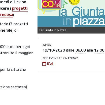
unedì di Lavino
.
cere i
progetti
Predosa
:
torio (3 progetti
enerale
, di
La Giunta in piazza
WHEN
.000 euro per ogni
19/10/2020
dalle
08:00
alle
12:00
ottenuto il maggior
ADD EVENT TO CALENDAR
iCal
er la città che
zione cartacea).