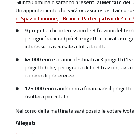
giunta-
Giunta Comunale saranno
presenti al Mercato del l
in-
Un appuntamento che
sarà occasione per far
conos
piazza-
di Spazio Comune,
il Bilancio Partecipativo
di Zola 
il-
9 progetti
che interessano le 3 frazioni del terri
19-
per ogni frazione) più
3 progetti di carattere
g
ottobre-
interesse trasversale a tutta la città.
sindaco-
e-
45.000 euro
saranno destinati ai 3 progetti (15
assessori-
progetto) che, per ognuna delle 3 frazioni, avrà 
al-
numero di preferenze
mercato-
125.000 euro
andranno a finanziare il progetto p
del-
risulterà più votato.
lunedi-
di-
Nel corso della mattinata sarà possibile votare (vota
lavino
Allegati
La
Giunta