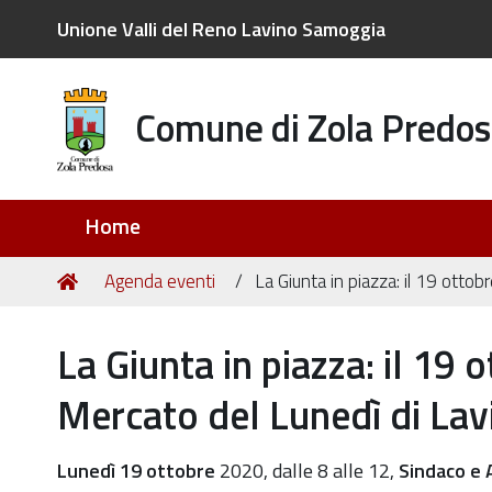
Unione Valli del Reno Lavino Samoggia
Comune di Zola Predos
Sezioni
Home
Tu
Home
Agenda eventi
La Giunta in piazza: il 19 otto
sei
qui:
La Giunta in piazza: il 19 
Mercato del Lunedì di Lav
https://old.comune.zolapredosa.bo.it/events/la-
Lunedì 19 ottobre
2020, dalle 8 alle 12,
Sindaco e 