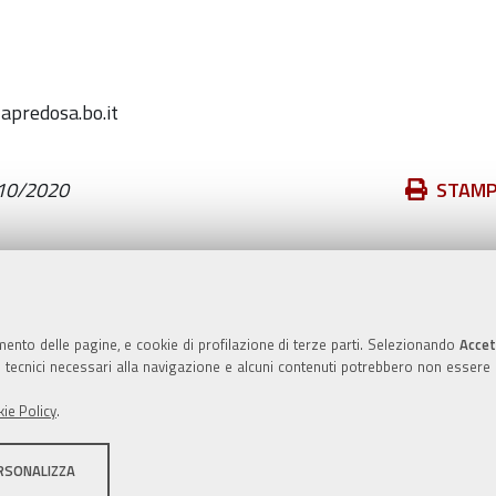
apredosa.bo.it
Azioni
10/2020
STAM
sul
documento
Valuta questo sito
mento delle pagine, e cookie di profilazione di terze parti. Selezionando
Accet
ie tecnici necessari alla navigazione e alcuni contenuti potrebbero non essere
ie Policy
.
RSONALIZZA