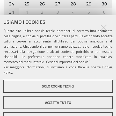
24
25
26
27
28
29
30
31
1
2
3
4
5
6
USIAMO I COOKIES
Agenda eventi
Questo sito utilizza cookie tecnici necessari al corretto funzionamento
delle pagine, e cookie di profilazione di terze parti. Selezionando
Accetta
torna alla sezione
tutti i cookie
si acconsente all’utilizzo dei cookie analytics e di
profilazione. Chiudendo il banner verranno utilizzati solo i cookie tecnici
necessari alla navigazione e alcuni contenuti potrebbero non essere
disponibili. Le preferenze possono essere modificate in qualsiasi
Valuta questo sito
momento dal menu laterale "Gestisci impostazioni cookie".
Per maggiori informazioni, ti invitiamo a consultare la nostra
Cookie
Policy
.
SOLO COOKIE TECNICI
Sito istituzionale Comune di Zola Predosa
ACCETTA TUTTO