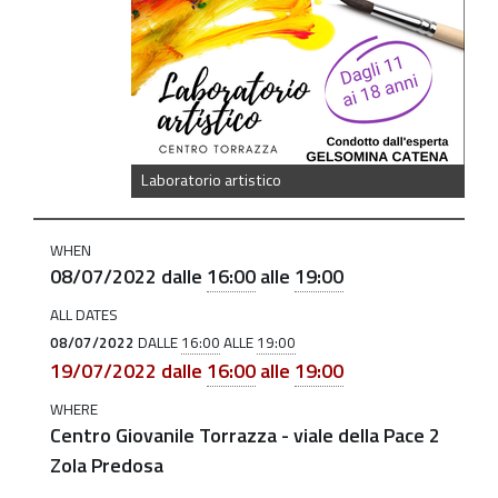
artistico_8_lug_2022
Laboratorio
Artistico
al
Centro
Torrazza
Laboratorio artistico
2022-
07-
WHEN
08/07/2022
dalle
16:00
alle
19:00
08T16:00:00+02:00
2022-
ALL DATES
08/07/2022
DALLE
16:00
ALLE
19:00
07-
19/07/2022
dalle
16:00
alle
19:00
08T19:00:00+02:00
WHERE
Due
Centro Giovanile Torrazza - viale della Pace 2
appuntamenti
Zola Predosa
gratuiti