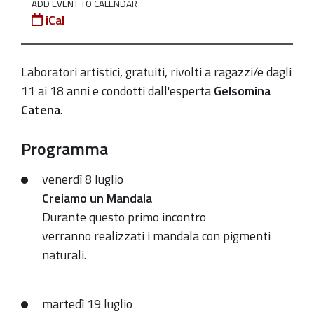
venerdì
ADD EVENT TO CALENDAR
iCal
8
e
martedì
Laboratori artistici, gratuiti, rivolti a ragazzi/e dagli
19
11 ai 18 anni e condotti dall'esperta
Gelsomina
luglio
Catena
.
2022
dalle
Programma
16.00
alle
venerdì 8 luglio
19.00
Creiamo un Mandala
Durante questo primo incontro
verranno realizzati i mandala con pigmenti
naturali.
martedì 19 luglio