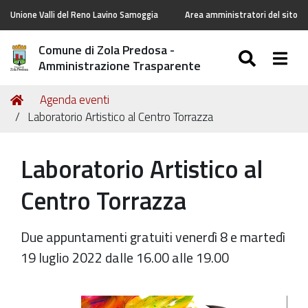
Unione Valli del Reno Lavino Samoggia
Area amministratori del sito
Comune di Zola Predosa -
SEARC
Togg
Amministrazione Trasparente
Tu
Home
Agenda eventi
sei
Laboratorio Artistico al Centro Torrazza
qui:
Laboratorio Artistico al
Centro Torrazza
Due appuntamenti gratuiti venerdì 8 e martedì
19 luglio 2022 dalle 16.00 alle 19.00
https://old.comune.zolapredosa.bo.it/events/laboratori