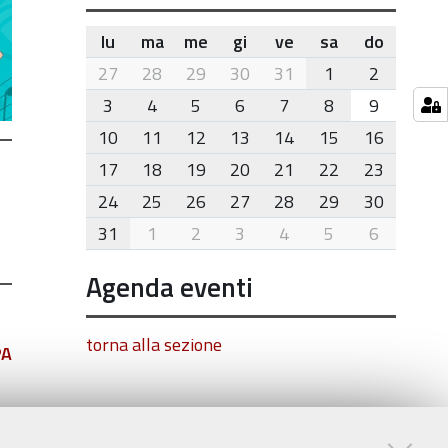
lu
ma
me
gi
ve
sa
do
month-
27
28
29
30
31
1
2
8
3
4
5
6
7
8
9
10
11
12
13
14
15
16
17
18
19
20
21
22
23
24
25
26
27
28
29
30
31
1
2
3
4
5
6
Agenda eventi
torna alla sezione
PA