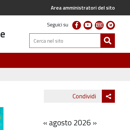
Area amministratori del sito
facebook
youtube
newsletter
telegr
Seguici su
te
Cerca
nel
sito
Attiva
Condividi
Twitter
Fa
condivi
«
agosto 2026
»