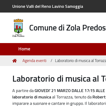
Unione Valli del Reno Lavino Samoggia
Comune di Zola Predos
Sezioni
Home
Tu
Home
Agenda eventi
Laboratorio di musica al Torraz
sei
qui:
Laboratorio di musica al 
https://old.comune.zolapredosa.bo.it/events/laborato
A partire da
GIOVEDI' 21 MARZO DALLE 17:15 ALLE 18
di-
laboratorio di musica
al Torrazza, tenuto da
Roberto
musica-
imparare a suonare e cantare in gruppo. Il laboratori