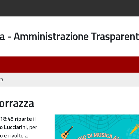
a - Amministrazione Trasparen
za
Torrazza
rio-
:45 riparte il
 Lucciarini,
per
o è rivolto a