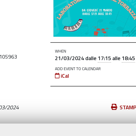
WHEN
8105963
21/03/2024
dalle
17:15
alle
18:45
ADD EVENT TO CALENDAR
iCal
Azioni
03/2024
STAM
sul
documento
Valuta questo sito