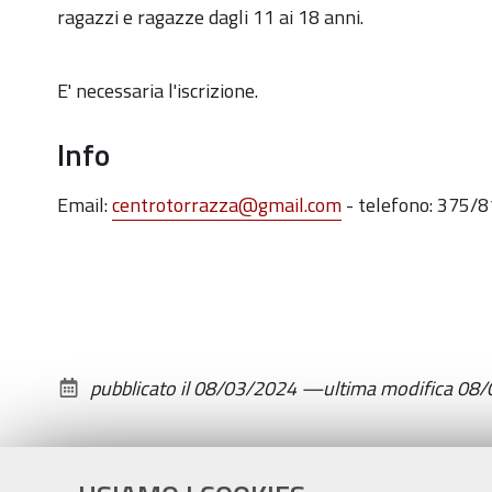
al-
ragazzi e ragazze dagli 11 ai 18 anni.
torrazza-
1
E' necessaria l'iscrizione.
Laboratorio
di
Info
musica
al
Email:
centrotorrazza@gmail.com
- telefono: 375/
Torrazza
2024-
03-
21T17:15:00+01:00
2024-
pubblicato il
08/03/2024
—
ultima modifica
08/
03-
21T18:45:00+01:00