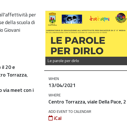
ll'affettività per
e della scuola di
o Giovani
Le parole per dirlo
o
il 20 e
tro Torrazza
,
WHEN
13/04/2021
o via meet con i
WHERE
Centro Torrazza, viale Della Pace, 2
ADD EVENT TO CALENDAR
iCal