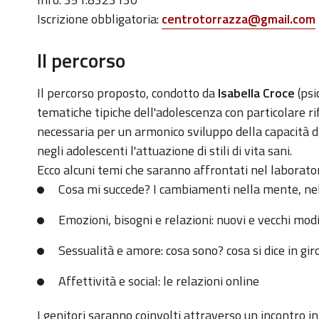
parole
Iscrizione obbligatoria:
centrotorrazza@gmail.com
per
dirlo":
Il percorso
laboratorio
di
Il percorso proposto, condotto da
Isabella Croce
(ps
educazione
tematiche tipiche dell'adolescenza con particolare ri
all'affettività
necessaria per un armonico sviluppo della capacità di 
per
negli adolescenti l'attuazione di stili di vita sani.
ragazzi/e
Ecco alcuni temi che saranno affrontati nel laborator
20/27
Cosa mi succede? I cambiamenti nella mente, nell
aprile
Emozioni, bisogni e relazioni: nuovi e vecchi mod
2021-
04-
Sessualità e amore: cosa sono? cosa si dice in gir
13T00:00:00+02:00
Affettività e social: le relazioni online
2021-
04-
I genitori saranno coinvolti attraverso un incontro in