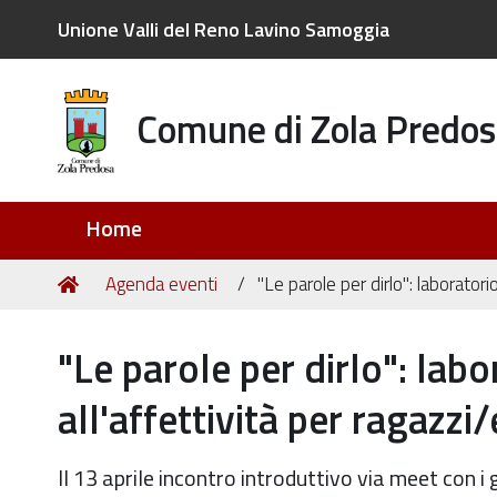
Unione Valli del Reno Lavino Samoggia
Comune di Zola Predos
Sezioni
Home
Tu
Home
Agenda eventi
"Le parole per dirlo": laboratori
sei
qui:
"Le parole per dirlo": lab
all'affettività per ragazzi
Il 13 aprile incontro introduttivo via meet con i 