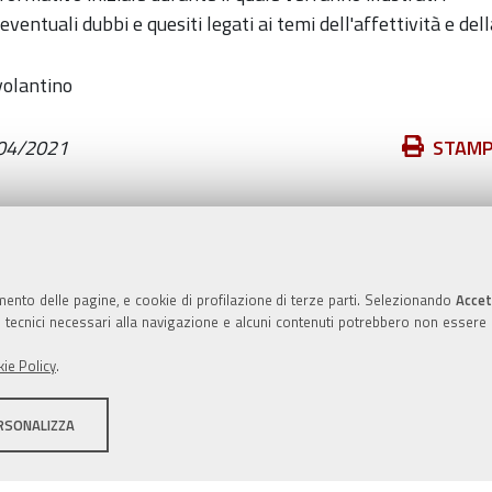
ventuali dubbi e quesiti legati ai temi dell'affettività e dell
Azioni
04/2021
STAM
sul
documento
Valuta questo sito
mento delle pagine, e cookie di profilazione di terze parti. Selezionando
Accet
ie tecnici necessari alla navigazione e alcuni contenuti potrebbero non essere
ie Policy
.
RSONALIZZA