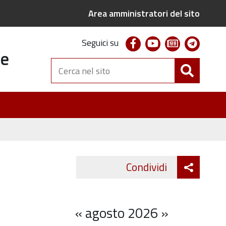
Area amministratori del sito
facebook
youtube
newsletter
telegr
Seguici su
te
Cerca
nel
sito
Attiva
Condividi
Twitter
Fa
condivi
«
agosto 2026
»