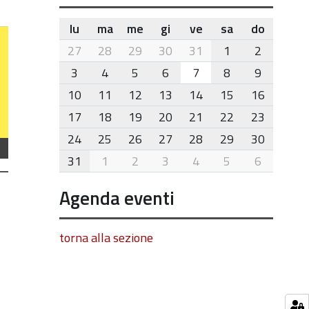
lu
ma
me
gi
ve
sa
do
month-
27
28
29
30
31
1
2
8
3
4
5
6
7
8
9
10
11
12
13
14
15
16
17
18
19
20
21
22
23
24
25
26
27
28
29
30
31
1
2
3
4
5
6
Agenda eventi
torna alla sezione