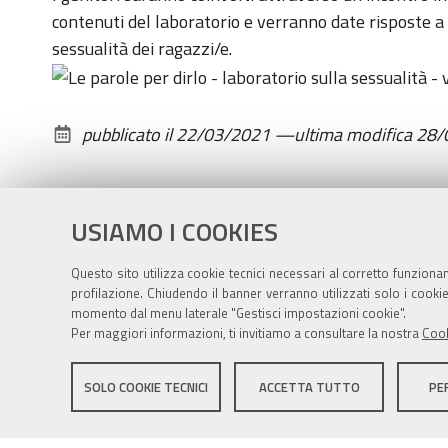
13T23:59:59+02:00
contenuti del laboratorio e verranno date risposte a e
Il
sessualità dei ragazzi/e.
13
aprile
incontro
pubblicato il
22/03/2021
—
ultima modifica
28/
introduttivo
via
meet
USIAMO I COOKIES
con
i
Questo sito utilizza cookie tecnici necessari al corretto funziona
genitori
profilazione. Chiudendo il banner verranno utilizzati solo i cook
momento dal menu laterale "Gestisci impostazioni cookie".
Per maggiori informazioni, ti invitiamo a consultare la nostra
Cook
Sito istituzionale Comune di Zola Predosa
SOLO COOKIE TECNICI
ACCETTA TUTTO
PE