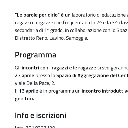
https://old.comune.zolapredosa.bo.it/events/le-
"Le parole per dirlo" è un l
aboratorio di educazione a
parole-
ragazzi e ragazze che frequentano la 2^ e la 3^ class
per-
secondaria di 1* grado, in collaborazione con lo
Spazi
dirlo-
Distretto Reno, Lavino, Samoggia.
laboratorio-
Programma
di-
educazione-
Gli
incontri con i ragazzi e le ragazze
si svolgerann
allaffettivita-
27 aprile
presso lo
Spazio di Aggregazione del Cen
per-
viale Della Pace, 2.
ragazzi-
Il
13 aprile
è in programma un
incontro introduttiv
e-
genitori.
20-
27-
Info e iscrizioni
aprile
"Le
Info: 351.8323130