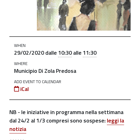
della-
mostra-
di-
mirna-
cocchi
WHEN
"Libere":
29/02/2020
dalle
10:30
alle
11:30
inaugurazione
WHERE
della
Municipio Di Zola Predosa
Mostra
ADD EVENT TO CALENDAR
di
iCal
Mirna
Cocchi
(ANNULLATA)
NB - le iniziative in programma nella settimana
2020-
dal 24/2 al 1/3 compresi sono sospese:
leggi la
02-
notizia
29T10:30:00+01:00