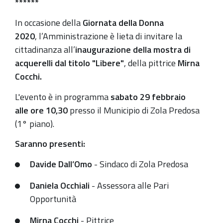
******
2020-
In occasione della
Giornata della Donna
02-
2020
, l’Amministrazione è lieta di invitare la
29T11:30:00+01:00
cittadinanza all’
inaugurazione della mostra di
acquerelli dal titolo "Libere"
, della pittrice
Mirna
Cocchi.
L'evento è in programma
sabato 29 febbraio
alle ore 10,30
presso il Municipio di Zola Predosa
(1° piano).
Saranno presenti:
Davide Dall’Omo
- Sindaco di Zola Predosa
Daniela Occhiali
- Assessora alle Pari
Opportunità
Mirna Cocchi
- Pittrice