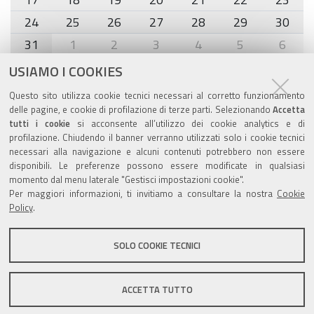
24
25
26
27
28
29
30
31
1
2
3
4
5
6
USIAMO I COOKIES
Agenda eventi
Questo sito utilizza cookie tecnici necessari al corretto funzionamento
delle pagine, e cookie di profilazione di terze parti. Selezionando
Accetta
torna alla sezione
tutti i cookie
si acconsente all’utilizzo dei cookie analytics e di
profilazione. Chiudendo il banner verranno utilizzati solo i cookie tecnici
necessari alla navigazione e alcuni contenuti potrebbero non essere
disponibili. Le preferenze possono essere modificate in qualsiasi
Valuta questo sito
momento dal menu laterale "Gestisci impostazioni cookie".
Per maggiori informazioni, ti invitiamo a consultare la nostra
Cookie
Policy
.
SOLO COOKIE TECNICI
Sito istituzionale Comune di Zola Predosa
ACCETTA TUTTO