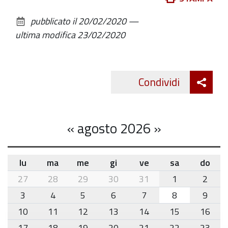
sul
pubblicato il
20/02/2020
—
documento
ultima modifica
23/02/2020
Att
Condividi
Twitte
cond
«
agosto 2026
»
lu
ma
me
gi
ve
sa
do
month-
27
28
29
30
31
1
2
8
3
4
5
6
7
8
9
10
11
12
13
14
15
16
17
18
19
20
21
22
23