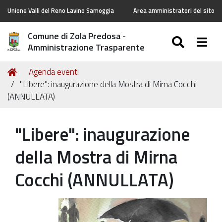
Unione Valli del Reno Lavino Samoggia
Area amministratori del sito
Comune di Zola Predosa -
SEARC
Togg
Amministrazione Trasparente
Tu
Home
Agenda eventi
sei
"Libere": inaugurazione della Mostra di Mirna Cocchi
qui:
(ANNULLATA)
"Libere": inaugurazione
della Mostra di Mirna
Cocchi (ANNULLATA)
https://old.comune.zolapredosa.bo.it/events/libere-
inaugurazione-