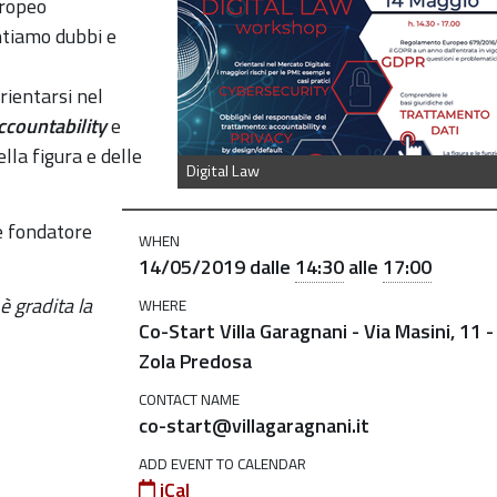
o_workshop_costartvillagaragnani
uropeo
tiamo dubbi e
rientarsi nel
ccountability
e
ella figura e delle
Digital Law
 e fondatore
WHEN
14/05/2019
dalle
14:30
alle
17:00
è gradita la
WHERE
Co-Start Villa Garagnani - Via Masini, 11 -
Zola Predosa
CONTACT NAME
co-start@villagaragnani.it
ADD EVENT TO CALENDAR
iCal