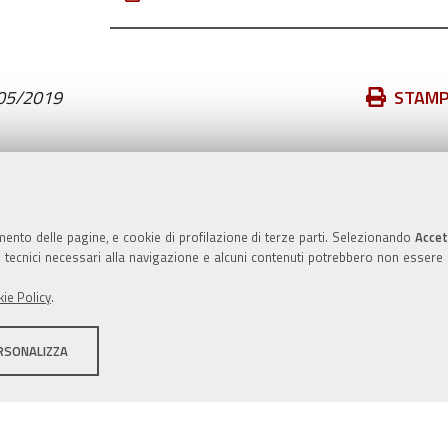
Azioni
05/2019
STAM
sul
documento
Valuta questo sito
mento delle pagine, e cookie di profilazione di terze parti. Selezionando
Accet
ie tecnici necessari alla navigazione e alcuni contenuti potrebbero non essere
ie Policy
.
RSONALIZZA