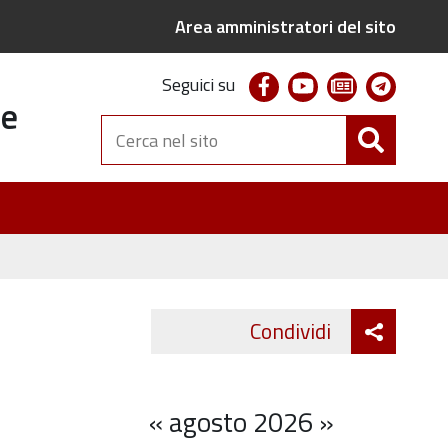
Area amministratori del sito
facebook
youtube
newsletter
telegr
Seguici su
te
Cerca
nel
sito
Attiva
Condividi
Twitter
Fa
condivi
«
agosto 2026
»