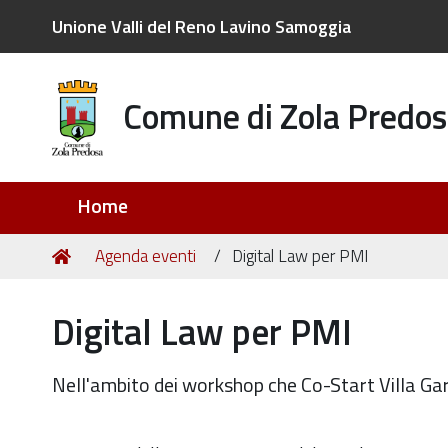
Unione Valli del Reno Lavino Samoggia
Comune di Zola Predos
Sezioni
Home
Tu
Home
Agenda eventi
Digital Law per PMI
sei
qui:
Digital Law per PMI
Nell'ambito dei workshop che Co-Start Villa Ga