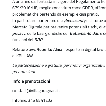
https://old.comune.zolapredosa.bo.it/events/maggi
A un anno dall'entrata in vigore del Regolamento E
679/2016/UE, meglio conosciuto come GDPR, affron
Digital
problematiche partendo da esempi e casi pratici.
Law
In particolare parleremo di
cybersecurity
e di come o
per
Mercato Digitale per prevenire potenziali rischi, di
a
PMI
privacy
, delle basi giuridiche del
trattamento dati
e d
2019-
funzioni del
RDP
.
05-
14T14:30:00+02:00
Relatore avv.
Roberto Alma
- esperto in digital law
di KBL LAW.
2019-
05-
La partecipazione è gratuita, per motivi organizzativi 
14T17:00:00+02:00
prenotazione
Nell'ambito
Info e prenotazioni
dei
co-start@villagaragnani.it
workshop
che
Infoline: 346 6541232
Co-