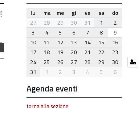
lu
ma
me
gi
ve
sa
do
month-
27
28
29
30
31
1
2
8
3
4
5
6
7
8
9
10
11
12
13
14
15
16
17
18
19
20
21
22
23
24
25
26
27
28
29
30
31
1
2
3
4
5
6
Agenda eventi
torna alla sezione