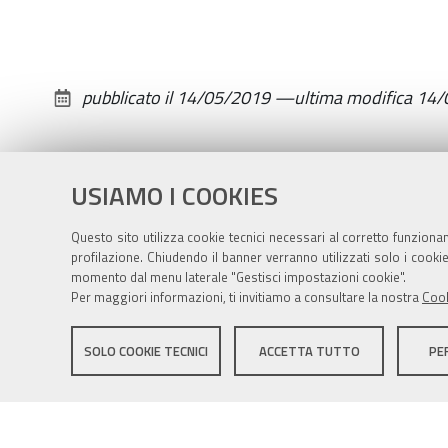
Start
Villa
Garagnani
pubblicato il
14/05/2019
—
ultima modifica
14/
propone
a
imprese
e
USIAMO I COOKIES
imprenditori
Questo sito utilizza cookie tecnici necessari al corretto funziona
profilazione. Chiudendo il banner verranno utilizzati solo i cook
momento dal menu laterale "Gestisci impostazioni cookie".
Per maggiori informazioni, ti invitiamo a consultare la nostra
Cook
Sito istituzionale Comune di Zola Predosa
SOLO COOKIE TECNICI
ACCETTA TUTTO
PE
Privacy policy
|
DPO
|
Accessibilità