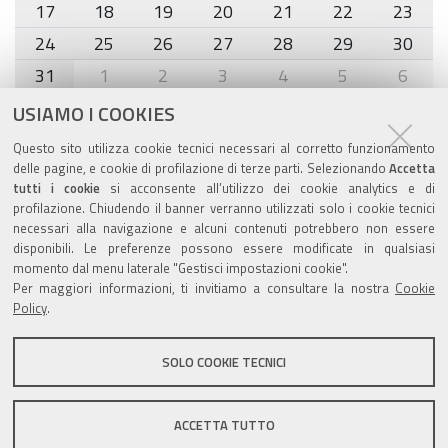
17
18
19
20
21
22
23
24
25
26
27
28
29
30
31
1
2
3
4
5
6
USIAMO I COOKIES
Agenda eventi
Questo sito utilizza cookie tecnici necessari al corretto funzionamento
delle pagine, e cookie di profilazione di terze parti. Selezionando
Accetta
torna alla sezione
tutti i cookie
si acconsente all’utilizzo dei cookie analytics e di
profilazione. Chiudendo il banner verranno utilizzati solo i cookie tecnici
necessari alla navigazione e alcuni contenuti potrebbero non essere
disponibili. Le preferenze possono essere modificate in qualsiasi
Valuta questo sito
momento dal menu laterale "Gestisci impostazioni cookie".
Per maggiori informazioni, ti invitiamo a consultare la nostra
Cookie
Policy
.
SOLO COOKIE TECNICI
Sito istituzionale Comune di Zola Predosa
ACCETTA TUTTO