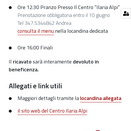
Culturale
Ore 12:30
Pranzo Presso Il Centro “Ilaria Alpi”
Ilaria
Prenotazione obbligatoria entro il 10 giugno
Alpi
Tel 347.5344842 Andrea
consulta il menu
nella locandina dedicata
Ore 16:00
Finali
Il
ricavato
sarà interamente
devoluto in
beneficenza.
Allegati e link utili
Maggiori dettagli tramite la
locandina allegata
il sito web del Centro Ilaria Alpi