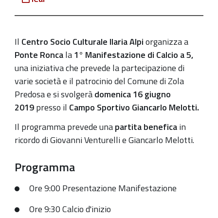
Campo
Sportivo
G.
Il
Centro Socio Culturale Ilaria Alpi
organizza a
Melotti
Ponte Ronca
la
1° Manifestazione di Calcio a 5,
una iniziativa che prevede
la
partecipazione di
2019-
varie società e il patrocinio del Comune di Zola
06-
Predosa e si svolgerà
d
omenica 16 giugno
16T09:00:00+02:00
2019
presso il
Campo Sportivo Giancarlo Melotti.
2019-
06-
Il programma prevede una
partita benefica
in
16T16:00:00+02:00
ricordo di Giovanni Venturelli e Giancarlo Melotti.
a
Programma
cura
del
Ore 9:00
Presentazione Manifestazione
centro
Socio
Ore 9:30
Calcio d'inizio