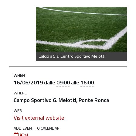
https://old.comune.zolapredosa.bo.it/events/manifesta
di-
calcio-
a-
5-
al-
Calcio a 5 al Centro Sportivo Melotti
campo-
sportivo-
WHEN
g-
16/06/2019
dalle
09:00
alle
16:00
melotti
WHERE
Manifestazione
Campo Sportivo G. Melotti, Ponte Ronca
di
calcio
WEB
Visit external website
a
5
ADD EVENT TO CALENDAR
iCal
al