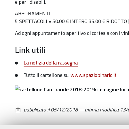
e per i disabili.
Stagione
ABBONAMENTI
Teatrale
5 SPETTACOLI = 50.00 € INTERO 35.00 € RIDOTTO 
Auditorium
Spazio
Ad ogni appuntamento aperitivo di cortesia con i vin
Binario
"Aprite
Link utili
Aprite!"
La notizia della rassegna
Tutto il cartellone su:
www.spaziobinario.it
pubblicato il
05/12/2018
—
ultima modifica
13/