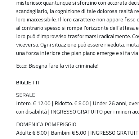
misterioso: quantunque si sforzino con accorata decis
aprile
scandagliarlo, la cognizione di tale dolorosa realtà r
ore
loro inaccessibile. Il loro carattere non appare fisso 
20
al contrario spesso si rompe l'orizzonte dell'attesa 
in
loro può d'improvviso trasformarsi radicalmente. Cos
Auditorium
viceversa. Ogni situazione può essere riveduta, mutata
2019-
una forza interiore che pian piano emerge e si fa via
04-
13T20:00:00+02:00
Ecco: Bisogna fare la vita criminale!
2019-
BIGLIETTI
04-
13T22:00:00+02:00
SERALE
Intero: € 12.00 | Ridotto: € 8.00 | Under 26 anni, o
Sabato
con disabilità | INGRESSO GRATUITO per i minori accom
13
aprile
DOMENICA POMERIGGIO
ore
Adulti: € 8.00 | Bambini € 5.00 | INGRESSO GRATUI
20.00.