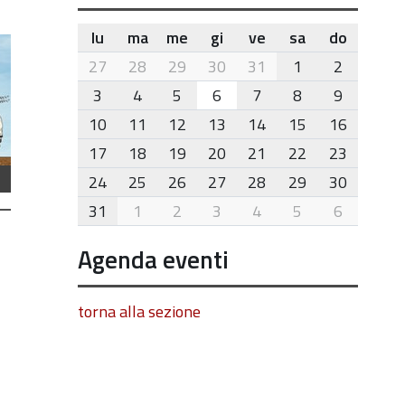
lu
ma
me
gi
ve
sa
do
month-
27
28
29
30
31
1
2
8
3
4
5
6
7
8
9
10
11
12
13
14
15
16
17
18
19
20
21
22
23
24
25
26
27
28
29
30
31
1
2
3
4
5
6
Agenda eventi
torna alla sezione