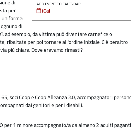
ione di
ADD EVENT TO CALENDAR
esta per
iCal
o uniforme:
e ognuno di
ì, ad esempio, da vittima può diventare carnefice o
, ribaltata per poi tornare all'ordine iniziale. C'è peraltro
 via più chiara. Dove eravamo rimasti?
ver 65, soci Coop e Coop Alleanza 3.0, accompagnatori person
pagnati dai genitori e per i disabili.
TO per 1 minore accompagnato/a da almeno 2 adulti paganti