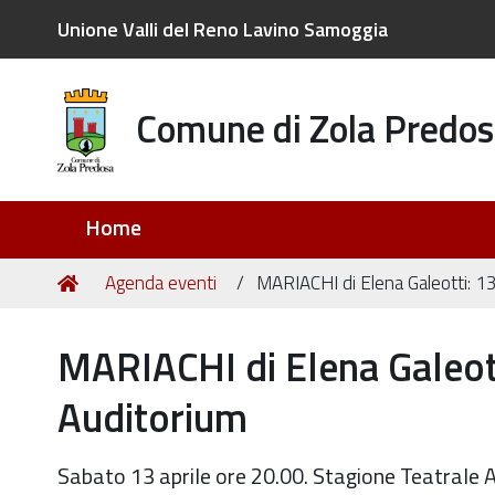
Unione Valli del Reno Lavino Samoggia
Comune di Zola Predos
Sezioni
Home
Tu
Home
Agenda eventi
MARIACHI di Elena Galeotti: 13
sei
qui:
MARIACHI di Elena Galeotti
Auditorium
Sabato 13 aprile ore 20.00. Stagione Teatrale A