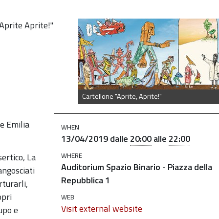
i-
Aprite Aprite!"
Cartellone "Aprite, Aprite!"
e Emilia
WHEN
13/04/2019
dalle
20:00
alle
22:00
WHERE
sertico, La
Auditorium Spazio Binario - Piazza della
angosciati
Repubblica 1
turarli,
opri
WEB
Visit external website
cupo e