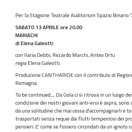
https://old.comune.zolapredosa.bo.it/events/mariach
Per la Stagione Teatrale Auditorium Spazio Binario "
di-
SABATO 13 APRILE ore 20.00
elena-
MARIACHI
galeotti-
di Elena Galeotti
13-
aprile-
con Ilaria Debbi, Riccardo Marchi, Anteo Ortu
ore-
regia Elena Galeotti.
20-
Produzione CANTHARIDE con il contributo di Region
in-
Romagna.
auditorium
To be continued..... Da Gola ci si ritrova in un luogo de
MARIACHI
condizione dei nostri giovani anti-eroi è aspra, sono 
di
da una solitudine che mai cessa d'accompagnarli e tor
Elena
trasportati senza requie dai flutti tempestosi dei pr
Galeotti:
pensieri. E' come se fossero circondati da un ignoto 
13