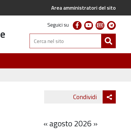
Area amministratori del sito
facebook
youtube
newsletter
telegr
Seguici su
te
Cerca
nel
sito
Attiva
Condividi
Twitter
Fa
condivi
«
agosto 2026
»