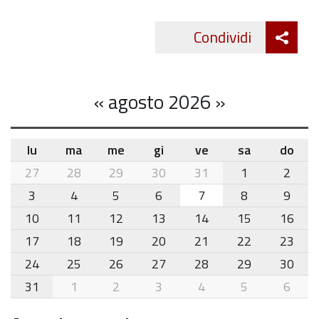
Att
Condividi
Twitte
cond
«
agosto 2026
»
lu
ma
me
gi
ve
sa
do
month-
27
28
29
30
31
1
2
8
3
4
5
6
7
8
9
10
11
12
13
14
15
16
17
18
19
20
21
22
23
24
25
26
27
28
29
30
31
1
2
3
4
5
6