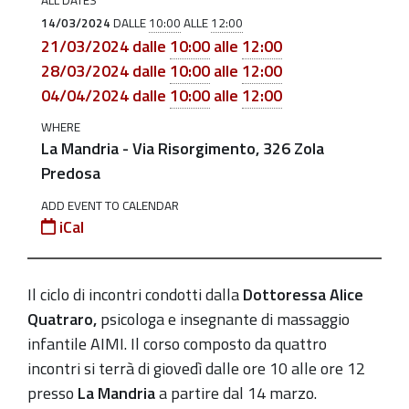
ALL DATES
03-
14/03/2024
DALLE
10:00
ALLE
12:00
14T10:00:00+01:00
21/03/2024
dalle
10:00
alle
12:00
28/03/2024
dalle
10:00
alle
12:00
2024-
04/04/2024
dalle
10:00
alle
12:00
03-
14T12:00:00+01:00
WHERE
La Mandria - Via Risorgimento, 326 Zola
Rivolte
Predosa
alle
neo
ADD EVENT TO CALENDAR
iCal
mamme
e
papà
Il ciclo di incontri condotti dalla
Dottoressa Alice
di
Quatraro,
psicologa e insegnante di massaggio
bimbi
infantile AIMI. Il corso composto da quattro
0/12
incontri si terrà di giovedì dalle ore 10 alle ore 12
mesi,
presso
L
a Mandria
a partire dal 14 marzo.
residenti