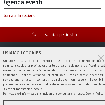
Agenda eventi
torna alla sezione
Valuta questo sito
USIAMO I COOKIES
Questo sito utilizza cookie tecnici necessari al corretto funzionamento d
pagine, e cookie di profilazione di terze parti. Selezionando
Accetta tut
Sito istituzionale Comune di Zola Predosa
cookie
si acconsente all’utilizzo dei cookie analytics e di profilazio
Chiudendo il banner verranno utilizzati solo i cookie tecnici necessari 
navigazione e alcuni contenuti potrebbero non essere disponibili.
preferenze possono essere modificate in qualsiasi momento dal menu later
Privacy policy
|
DPO
|
Accessibilità
"Gestisci impostazioni cookie".
Per maggiori informazioni, ti invitiamo a consultare la nostra
Cookie Policy
.