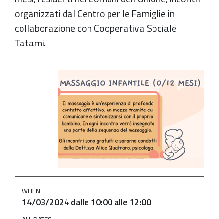
organizzati dal Centro per le Famiglie in
collaborazione con Cooperativa Sociale
Tatami.
https://old.comune.zolapredosa.bo.it/events/massaggio
infantile-
2024
Massaggio
Infantile.
Nell'ambito
di
"Percorsi
per
WHEN
crescere"
14/03/2024
dalle
10:00
alle
12:00
2024-