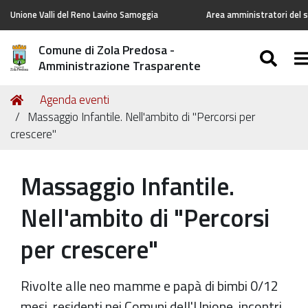
Unione Valli del Reno Lavino Samoggia
Area amministratori del s
Comune di Zola Predosa -
SEA
T
Amministrazione Trasparente
Tu
Home
Agenda eventi
sei
Massaggio Infantile. Nell'ambito di "Percorsi per
qui:
crescere"
Massaggio Infantile.
Nell'ambito di "Percorsi
per crescere"
Rivolte alle neo mamme e papà di bimbi 0/12
mesi, residenti nei Comuni dell'Unione, incontri