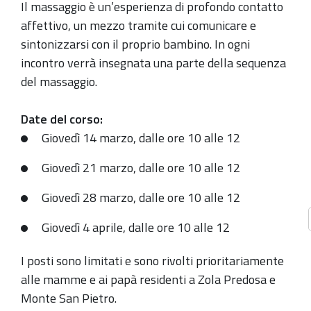
Il massaggio è un’esperienza di profondo contatto
nei
affettivo, un mezzo tramite cui comunicare e
Comuni
sintonizzarsi con il proprio bambino. In ogni
dell'Unione,
incontro verrà insegnata una parte della sequenza
incontri
del massaggio.
organizzati
dal
Date del corso:
Centro
Giovedì 14 marzo, dalle ore 10 alle 12
per
le
Giovedì 21 marzo, dalle ore 10 alle 12
Famiglie
Giovedì 28 marzo
,
dalle ore 10 alle 12
in
collaborazione
Giovedì 4 aprile
, dalle ore 10 alle 12
con
Cooperativa
I posti sono limitati e sono rivolti prioritariamente
Sociale
alle mamme e ai papà residenti a Zola Predosa e
Tatami.
Monte San Pietro.