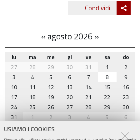
Att
Condividi
Twitte
cond
«
agosto 2026
»
lu
ma
me
gi
ve
sa
do
month-
27
28
29
30
31
1
2
8
3
4
5
6
7
8
9
10
11
12
13
14
15
16
17
18
19
20
21
22
23
24
25
26
27
28
29
30
31
1
2
3
4
5
6
USIAMO I COOKIES
Agenda eventi
Questo sito utilizza cookie tecnici necessari al corretto funzionamento