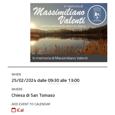
https://old.comune.zolapredosa.bo.it/events/massimilia
valenti-
2024
In
memoria
di
Massimiliano
Valenti
In memoria di Massimiliano Valenti
2024-
02-
WHEN
25T09:30:00+01:00
25/02/2024
dalle
09:30
alle
13:00
2024-
WHERE
02-
Chiesa di San Tomaso
25T13:00:00+01:00
ADD EVENT TO CALENDAR
iCal
Commemorazione