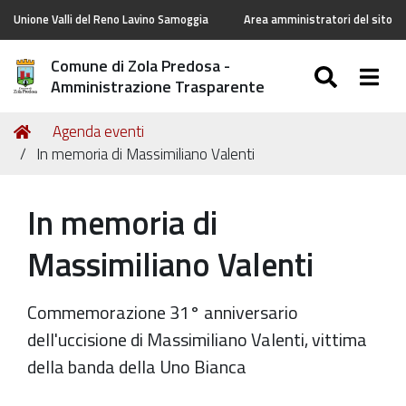
Unione Valli del Reno Lavino Samoggia
Area amministratori del sito
Comune di Zola Predosa -
SEARC
Togg
Amministrazione Trasparente
Tu
Home
Agenda eventi
sei
In memoria di Massimiliano Valenti
qui:
In memoria di
Massimiliano Valenti
Commemorazione 31° anniversario
dell'uccisione di Massimiliano Valenti, vittima
della banda della Uno Bianca