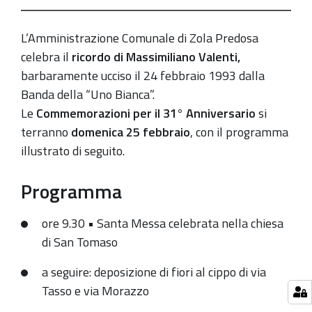
31°
anniversario
L’Amministrazione Comunale di Zola Predosa
dell'uccisione
celebra il
ricordo
di
Massimiliano Valenti
,
di
barbaramente ucciso il 24 febbraio 1993 dalla
Massimiliano
Banda della “Uno Bianca”.
Valenti,
Le
Commemorazioni per il 31° Anniversario
si
vittima
terranno
domenica 25 febbraio
, con il programma
della
illustrato di seguito.
banda
della
Programma
Uno
Bianca
ore 9.30 • Santa Messa celebrata nella chiesa
di San Tomaso
a seguire: deposizione di fiori al cippo di via
Tasso e via Morazzo