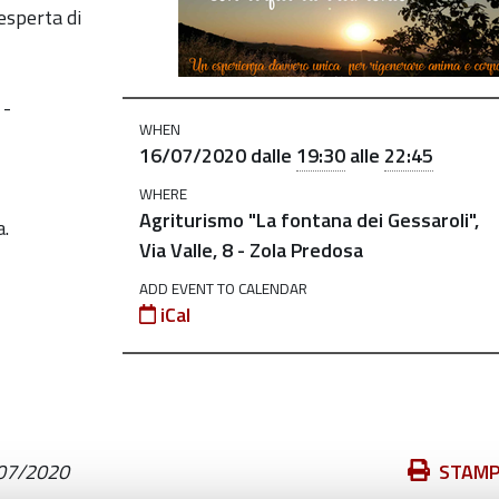
 esperta di
 -
WHEN
16/07/2020
dalle
19:30
alle
22:45
WHERE
Agriturismo "La fontana dei Gessaroli",
a.
Via Valle, 8 - Zola Predosa
ADD EVENT TO CALENDAR
iCal
Azioni
07/2020
STAM