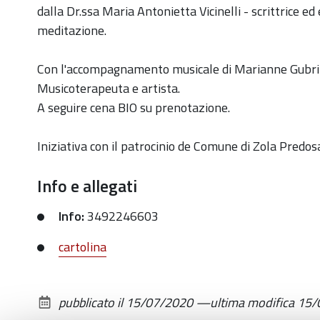
con-
dalla Dr.ssa Maria Antonietta Vicinelli - scrittrice ed
arpa-
meditazione.
al-
tramonto
Con l'accompagnamento musicale di Marianne Gubri
Musicoterapeuta e artista.
Meditazione
A seguire cena BIO su prenotazione.
in
musica
Iniziativa con il patrocinio de Comune di Zola Predos
con
arpa
Info e allegati
al
tramonto
Info:
3492246603
2020-
cartolina
07-
16T19:30:00+02:00
2020-
pubblicato il
15/07/2020
—
ultima modifica
15/
07-