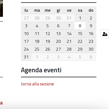
lu
ma
me
gi
ve
sa
do
month-
27
28
29
30
31
1
2
8
3
4
5
6
7
8
9
10
11
12
13
14
15
16
17
18
19
20
21
22
23
24
25
26
27
28
29
30
31
1
2
3
4
5
6
Agenda eventi
torna alla sezione
PA