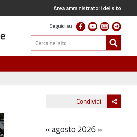
Area amministratori del sito
facebook
youtube
newsletter
telegr
Seguici su
te
Cerca
nel
sito
Attiva
Condividi
Twitter
Fa
condivi
«
agosto 2026
»