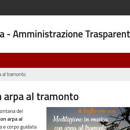
a - Amministrazione Trasparen
a al tramonto
n arpa al tramonto
zione-
fontana dei
on arpa al
a e corpo guidata