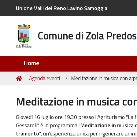
Unione Valli del Reno Lavino Samoggia
Comune di Zola Predos
Sezioni
Home
Tu
Home
Agenda eventi
Meditazione in musica con arp
sei
qui:
Meditazione in musica co
https://old.comune.zolapredosa.bo.it/events/medita
Giovedì 16 luglio ore 19.30 presso l'Agriturismo "La 
in-
Gessaroli" è in programma "
Meditazione in musica c
musica-
tramonto",
u
n'esperienza unica per rigenerare anim