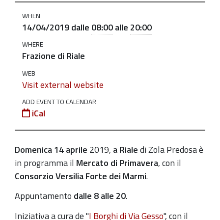
04-
WHEN
14T08:00:00+02:00
14/04/2019
dalle
08:00
alle
20:00
2019-
WHERE
04-
Frazione di Riale
14T20:00:00+02:00
WEB
Visit external website
ADD EVENT TO CALENDAR
iCal
Domenica 14 aprile
2019,
a Riale
di Zola Predosa è
in programma il
Mercato di Primavera
, con il
Consorzio Versilia Forte dei Marmi
.
Appuntamento
dalle 8 alle 20
.
Iniziativa a cura de "
I Borghi di Via Gesso
", con il