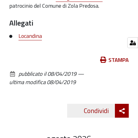
patrocinio del Comune di Zola Predosa.
Allegati
Locandina
Azioni
STAMPA
sul
pubblicato il
08/04/2019
—
documento
ultima modifica
08/04/2019
Att
Condividi
Twitte
cond