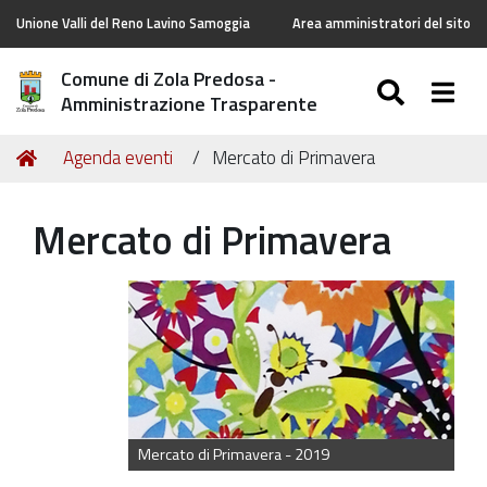
Unione Valli del Reno Lavino Samoggia
Area amministratori del sito
Comune di Zola Predosa -
SEARC
Togg
Amministrazione Trasparente
Tu
Home
Agenda eventi
Mercato di Primavera
sei
qui:
Mercato di Primavera
https://old.comune.zolapredosa.bo.it/events/mercato-
di-
primavera
Mercato
di
Primavera
Mercato di Primavera - 2019
2019-