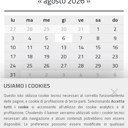
«
agosto 2026
»
lu
ma
me
gi
ve
sa
do
month-
27
28
29
30
31
1
2
8
3
4
5
6
7
8
9
10
11
12
13
14
15
16
17
18
19
20
21
22
23
24
25
26
27
28
29
30
31
1
2
3
4
5
6
USIAMO I COOKIES
Agenda eventi
Questo sito utilizza cookie tecnici necessari al corretto funzionamento
delle pagine, e cookie di profilazione di terze parti. Selezionando
Accetta
torna alla sezione
tutti i cookie
si acconsente all’utilizzo dei cookie analytics e di
profilazione. Chiudendo il banner verranno utilizzati solo i cookie tecnici
necessari alla navigazione e alcuni contenuti potrebbero non essere
disponibili. Le preferenze possono essere modificate in qualsiasi