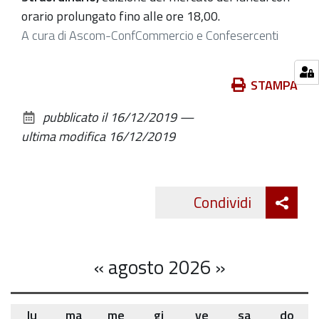
2019-
orario prolungato fino alle ore 18,00.
12-
A cura di Ascom-ConfCommercio e Confesercenti
23T07:00:00+01:00
2019-
Azioni
STAMPA
12-
sul
23T18:00:00+01:00
pubblicato il
16/12/2019
—
documento
ultima modifica
16/12/2019
Att
Condividi
Twitte
cond
«
agosto 2026
»
lu
ma
me
gi
ve
sa
do