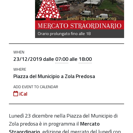
a-
lavino-
orario-
prolungato-
Orario prolungato fino alle 18
fino-
alle-
WHEN
18
23/12/2019
dalle
07:00
alle
18:00
Mercato
WHERE
Straordinario
Piazza del Municipio a Zola Predosa
a
ADD EVENT TO CALENDAR
Lavino:
iCal
orario
prolungato
fino
Lunedì 23 dicembre nella Piazza del Municipio di
alle
Zola predosa è in programma il
Mercato
18
Straordinario,
edizione del mercato del lunedì con