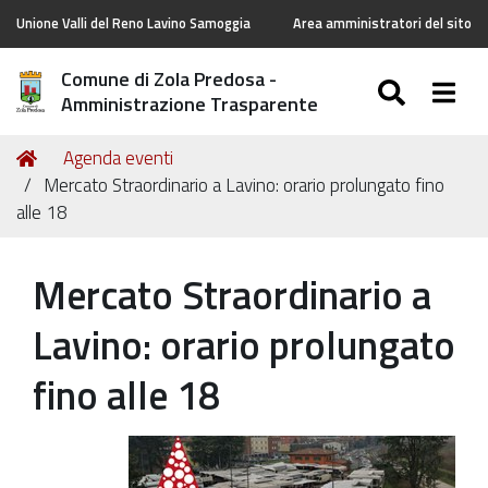
Unione Valli del Reno Lavino Samoggia
Area amministratori del sito
Comune di Zola Predosa -
SEARC
Togg
Amministrazione Trasparente
Tu
Home
Agenda eventi
sei
Mercato Straordinario a Lavino: orario prolungato fino
qui:
alle 18
Mercato Straordinario a
Lavino: orario prolungato
fino alle 18
https://old.comune.zolapredosa.bo.it/events/mercato-
straordinario-