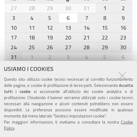
month-
27
28
29
30
31
1
2
8
3
4
5
6
7
8
9
10
11
12
13
14
15
16
17
18
19
20
21
22
23
24
25
26
27
28
29
30
31
1
2
3
4
5
6
USIAMO I COOKIES
Agenda eventi
Questo sito utilizza cookie tecnici necessari al corretto funzionamento
delle pagine, e cookie di profilazione di terze parti. Selezionando
Accetta
torna alla sezione
tutti i cookie
si acconsente all’utilizzo dei cookie analytics e di
profilazione. Chiudendo il banner verranno utilizzati solo i cookie tecnici
necessari alla navigazione e alcuni contenuti potrebbero non essere
disponibili. Le preferenze possono essere modificate in qualsiasi
Valuta questo sito
momento dal menu laterale "Gestisci impostazioni cookie".
Per maggiori informazioni, ti invitiamo a consultare la nostra
Cookie
Policy
.