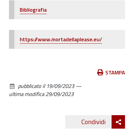
Bibliografia
https://www.mortadellaplease.eu/
Azioni
STAMPA
sul
pubblicato il
19/09/2023
—
documento
ultima modifica
29/09/2023
Att
Condividi
Twitte
cond