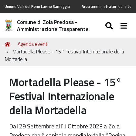
Unione Valli del Reno Lavino Samoggia
Area amministratori del sito
Comune di Zola Predosa -
SEARC
Togg
Amministrazione Trasparente
Tu
Home
Agenda eventi
sei
Mortadella Please - 15° Festival Internazionale della
qui:
Mortadella
Mortadella Please - 15°
Festival Internazionale
della Mortadella
Dal 29 Settembre all’1 Ottobre 2023 a Zola
Predosa che è capitale mondiale della “Regina