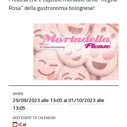
Rosa” della gastronomia bolognese!
https://old.comune.zolapredosa.bo.it/events/mortadella
please-
2023
Mortadella
Please
-
15°
Festival
Internazionale
WHEN
della
29/09/2023 alle 13:05
al
01/10/2023 alle
Mortadella
13:05
2023-
ADD EVENT TO CALENDAR
09-
iCal