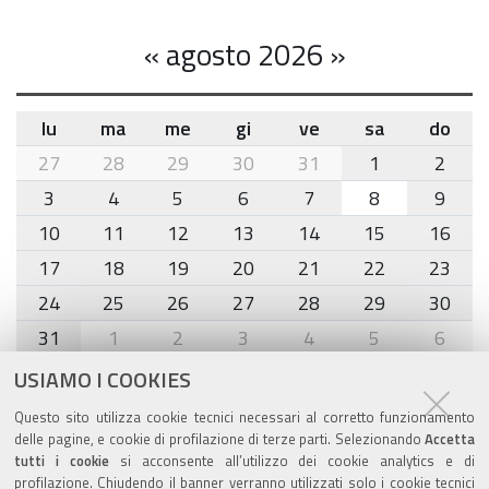
«
agosto 2026
»
lu
ma
me
gi
ve
sa
do
month-
27
28
29
30
31
1
2
8
3
4
5
6
7
8
9
10
11
12
13
14
15
16
17
18
19
20
21
22
23
24
25
26
27
28
29
30
31
1
2
3
4
5
6
USIAMO I COOKIES
Agenda eventi
Questo sito utilizza cookie tecnici necessari al corretto funzionamento
delle pagine, e cookie di profilazione di terze parti. Selezionando
Accetta
torna alla sezione
tutti i cookie
si acconsente all’utilizzo dei cookie analytics e di
profilazione. Chiudendo il banner verranno utilizzati solo i cookie tecnici