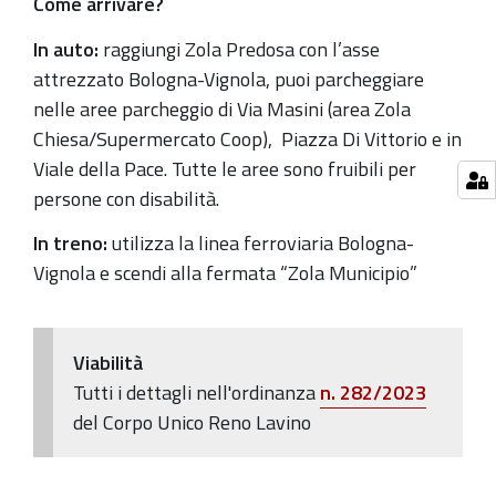
Come arrivare?
mondiale
della
In auto:
raggiungi Zola Predosa con l’asse
“Regina
attrezzato Bologna-Vignola, puoi parcheggiare
Rosa”
nelle aree parcheggio di Via Masini (area Zola
della
Chiesa/Supermercato Coop), Piazza Di Vittorio e in
gastronomia
Viale della Pace. Tutte le aree sono fruibili per
bolognese!
persone con disabilità.
In treno:
utilizza la linea ferroviaria Bologna-
Vignola e scendi alla fermata “Zola Municipio”
Viabilità
Tutti i dettagli nell'ordinanza
n. 282/2023
del Corpo Unico Reno Lavino