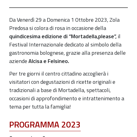
29T13:05:00+02:00
2023-
Da Venerdì 29 a Domenica 1 Ottobre 2023, Zola
10-
Predosa si colora di rosa in occasione della
01T13:05:00+02:00
quindicesima edizione di “Mortadella,please”,
il
Dal
Festival Internazionale dedicato al simbolo della
29
gastronomia bolognese, grazie alla presenza delle
Settembre
aziende
Alcisa e Felsineo.
all’1
Per tre giorni il centro cittadino accoglierà i
Ottobre
visitatori con degustazioni di ricette originali e
2023
tradizionali a base di Mortadella, spettacoli,
a
occasioni di approfondimento e intrattenimento a
Zola
tema per tutta la famiglia!
Predosa
che
PROGRAMMA 2023
è
capitale