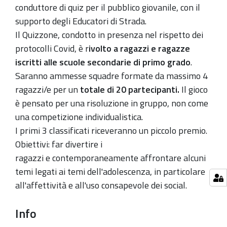
04-
conduttore di quiz per il pubblico giovanile, con il
30T18:45:00+02:00
supporto degli Educatori di Strada.
Il
Quizzone
, condotto in presenza nel rispetto dei
protocolli Covid, è r
ivolto a ragazzi e ragazze
iscritti alle scuole secondarie di primo grado
.
Saranno ammesse squadre formate da massimo 4
ragazzi/
e
per un
totale di 20 partecipanti.
Il gioco
è pensato per una risoluzione in gruppo, non come
una competizione individualistica.
I primi 3 classificati riceveranno un piccolo premio.
Obiettivi: far divertire i
ragazzi
e
contemporaneamente affrontare alcuni
temi legati ai temi dell'adolescenza, in particolare
all'affettività e all'uso consapevole dei social.
Info