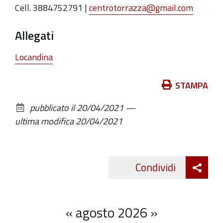
Cell. 3884752791 |
centrotorrazza@gmail.com
Allegati
Locandina
Azioni
STAMPA
sul
pubblicato il
20/04/2021
—
documento
ultima modifica
20/04/2021
Att
Condividi
Twitte
cond
«
agosto 2026
»