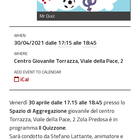
aprile-
a-
Mr Quiz
centro-
torrazza
Mr
WHEN
30/04/2021
dalle
17:15
alle
18:45
Quiz
il
WHERE
Centro Giovanile Torrazza, Viale della Pace, 2
30
aprile
ADD EVENT TO CALENDAR
a
iCal
Centro
Torrazza
Venerdì
30 aprile dalle 17.15 alle 18.45
presso lo
2021-
Spazio di Aggregazione
giovanile del centro
04-
Torrazza, Viale della Pace, 2 Zola Predosa è in
30T17:15:00+02:00
programma
ll Quizzone
.
2021-
Sarà condotto da Stefano Lattante, animatore e