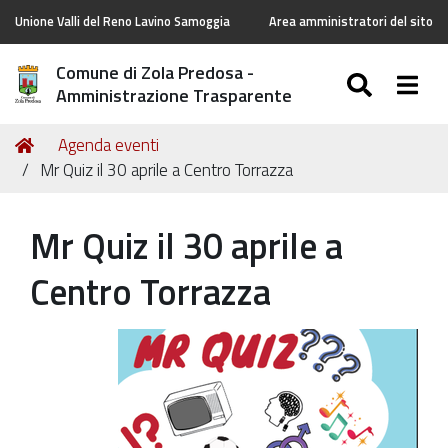
Unione Valli del Reno Lavino Samoggia
Area amministratori del sito
Comune di Zola Predosa -
SEARC
Togg
Amministrazione Trasparente
Tu
Home
Agenda eventi
sei
Mr Quiz il 30 aprile a Centro Torrazza
qui:
Mr Quiz il 30 aprile a
Centro Torrazza
https://old.comune.zolapredosa.bo.it/events/mr-
quiz-
il-
30-