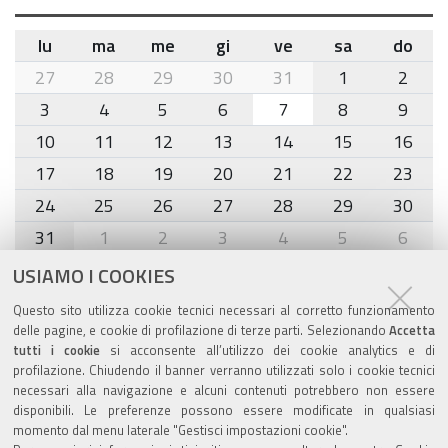
lu
ma
me
gi
ve
sa
do
month-
27
28
29
30
31
1
2
8
3
4
5
6
7
8
9
10
11
12
13
14
15
16
17
18
19
20
21
22
23
24
25
26
27
28
29
30
31
1
2
3
4
5
6
USIAMO I COOKIES
Agenda eventi
Questo sito utilizza cookie tecnici necessari al corretto funzionamento
delle pagine, e cookie di profilazione di terze parti. Selezionando
Accetta
torna alla sezione
tutti i cookie
si acconsente all’utilizzo dei cookie analytics e di
profilazione. Chiudendo il banner verranno utilizzati solo i cookie tecnici
necessari alla navigazione e alcuni contenuti potrebbero non essere
disponibili. Le preferenze possono essere modificate in qualsiasi
Valuta questo sito
momento dal menu laterale "Gestisci impostazioni cookie".