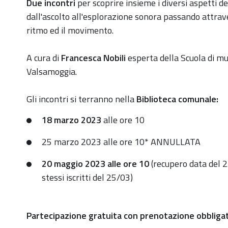
https://old.comune.zolapredosa.bo.it/events/nati-
Due incontri
per scoprire insieme i diversi aspetti de
per-
dall'ascolto all'esplorazione sonora passando attraver
la-
ritmo ed il movimento.
musica
A cura di
Francesca Nobili
esperta della Scuola di musi
Nati
Valsamoggia.
per
la
Gli incontri si terranno nella
Biblioteca comunale:
musica
2023-
18 marzo 2023
alle ore 10
03-
25 marzo 2023 alle ore 10* ANNULLATA
18T10:00:00+01:00
20 maggio 2023 alle ore 10
(recupero data del 2
2023-
stessi iscritti del 25/03)
03-
18T12:00:00+01:00
Laboratori
Partecipazione gratuita con prenotazione obbligat
musicali