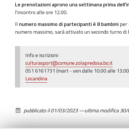
Le prenotazioni aprono una settimana prima dell'in
per
l'incontro alle ore 12.00.
i
piccolissimi
Il
numero massimo di partecipanti è 8 bambini
per i
(0-
numero massimo, sarà attivato un secondo turno di la
3
anni)
da
Info e iscrizioni
vivere
culturasport@comune.zolapredosa.bo.it
tutti
051 6161731 (mart - ven dalle 10.00 alle 13.00
insieme,
Locandina
bambini
e
genitori.
pubblicato il
01/03/2023
—
ultima modifica
30/