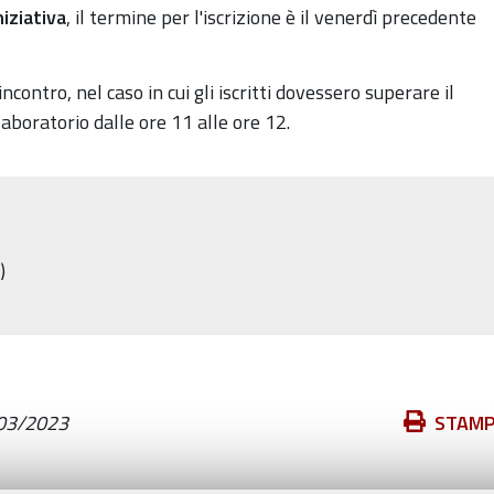
iziativa
, il termine per l'iscrizione è il venerdì precedente
ncontro, nel caso in cui gli iscritti dovessero superare il
boratorio dalle ore 11 alle ore 12.
)
Azioni
03/2023
STAM
sul
documento