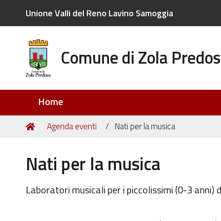
Unione Valli del Reno Lavino Samoggia
Comune di Zola Predos
Sezioni
Home
Tu
Home
Agenda eventi
Nati per la musica
sei
qui:
Nati per la musica
Laboratori musicali per i piccolissimi (0-3 anni) 