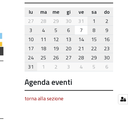
lu
ma
me
gi
ve
sa
do
month-
27
28
29
30
31
1
2
8
3
4
5
6
7
8
9
10
11
12
13
14
15
16
17
18
19
20
21
22
23
24
25
26
27
28
29
30
31
1
2
3
4
5
6
Agenda eventi
torna alla sezione