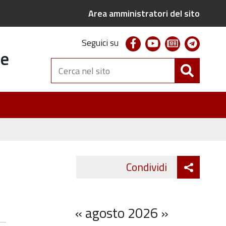
Area amministratori del sito
facebook
youtube
newsletter
telegr
Seguici su
te
Cerca
nel
sito
Attiva
Condividi
Twitter
Fa
condivi
«
agosto 2026
»