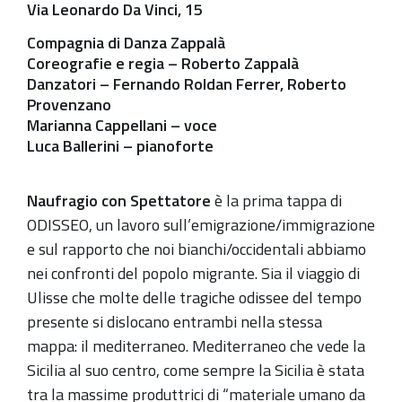
Via Leonardo Da Vinci, 15
07-
21T23:30:00+02:00
Compagnia di Danza Zappalà
Coreografie e regia
– Roberto Zappalà
Continua
Danzatori
– Fernando Roldan Ferrer, Roberto
a
Provenzano
Zola
Marianna Cappellani
– voce
Predosa
Luca Ballerini
– pianoforte
la
37^
Naufragio con Spettatore
è la prima tappa di
Edizione
ODISSEO, un lavoro sull’emigrazione/immigrazione
della
e sul rapporto che noi bianchi/occidentali abbiamo
rassegna
nei confronti del popolo migrante. Sia il viaggio di
sovracomunale
Ulisse che molte delle tragiche odissee del tempo
di
presente si dislocano entrambi nella stessa
musica
mappa: il mediterraneo. Mediterraneo che vede la
sacra
Sicilia al suo centro, come sempre la Sicilia è stata
e
tra la massime produttrici di “materiale umano da