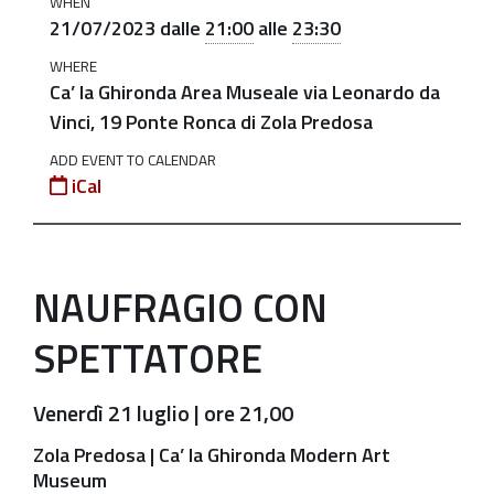
WHEN
con
21/07/2023
dalle
21:00
alle
23:30
Spettatore"
WHERE
venerdì
Ca’ la Ghironda Area Museale via Leonardo da
21
Vinci, 19 Ponte Ronca di Zola Predosa
luglio
ADD EVENT TO CALENDAR
a
iCal
Ca’
la
Ghironda
Modern
NAUFRAGIO CON
Art
SPETTATORE
Museum
2023-
Venerdì 21 luglio | ore 21,00
07-
21T21:00:00+02:00
Zola Predosa | Ca’ la Ghironda Modern Art
Museum
2023-