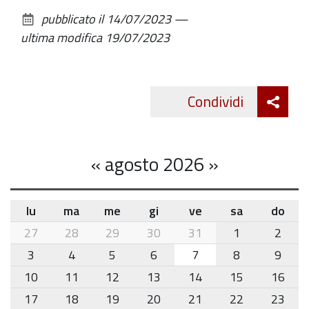
sul
pubblicato il
14/07/2023
—
documento
ultima modifica
19/07/2023
Att
Condividi
Twitte
cond
«
agosto 2026
»
lu
ma
me
gi
ve
sa
do
month-
27
28
29
30
31
1
2
8
3
4
5
6
7
8
9
10
11
12
13
14
15
16
17
18
19
20
21
22
23