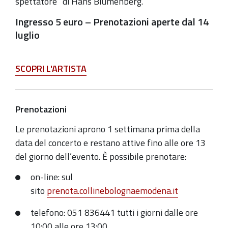
spettatore” di Hans Blumenberg.
Ingresso 5 euro – Prenotazioni aperte dal 14
luglio
SCOPRI L'ARTISTA
Prenotazioni
Le prenotazioni aprono 1 settimana prima della
data del concerto e restano attive fino alle ore 13
del giorno dell’evento. È possibile prenotare:
on-line: sul
sito
prenota.collinebolognaemodena.it
telefono: 051 836441 tutti i giorni dalle ore
10:00 alle ore 13:00.