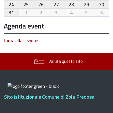
24
25
26
27
28
29
30
31
1
2
3
4
5
6
Agenda eventi
torna alla sezione
Valuta questo sito
Sito istituzionale Comune di Zola Predosa