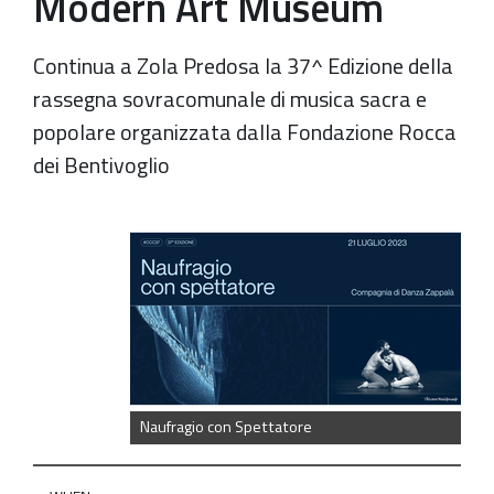
Modern Art Museum
Continua a Zola Predosa la 37^ Edizione della
rassegna sovracomunale di musica sacra e
popolare organizzata dalla Fondazione Rocca
dei Bentivoglio
https://old.comune.zolapredosa.bo.it/events/naufragio-
con-
spettatore
Corti
Chiese
e
Cortili
Naufragio con Spettatore
|
"Naufragio