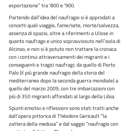
popolare
esportazione” tra ‘800 e ‘900.
organizzata
Partendo dall’idea del naufragio si è approdati a
dalla
concetti quali viaggio, fame/sete, morte/salvezza,
Fondazione
assenza di spazio, oltre a riferimenti a Ulisse in
Rocca
quanto naufrago e unico sopravvissuto nell’isola di
dei
Alcinoo, e non si è potuto non trattare la cronaca
Bentivoglio
con i continui attraversamenti dei migranti e i
conseguenti e tragici naufragi; da quello di Porto
Palo (il più grande naufragio della storia del
mediterraneo dopo la seconda guerra mondiale) a
quello del marzo 2009, con tre imbarcazioni con
più di 350 migranti affondati al largo della Libia.
Spunti emotivi e riflessioni sono stati tratti anche
dall’opera pittorica di Théodore Gericault “la
zattera della medusa” e dal saggio “naufragio con