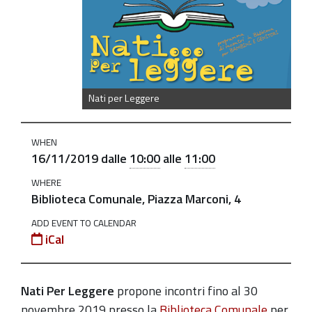
2019-
16novembre
Nati
per
Leggere:
Nati per Leggere
"Creare
ascoltando"
WHEN
2019-
16/11/2019
dalle
10:00
alle
11:00
11-
WHERE
16T10:00:00+01:00
Biblioteca Comunale, Piazza Marconi, 4
2019-
ADD EVENT TO CALENDAR
11-
iCal
16T11:00:00+01:00
piccole
Nati Per Leggere
propone incontri
fino
al 30
storie
novembre 2019 presso la
Biblioteca Comunale
per