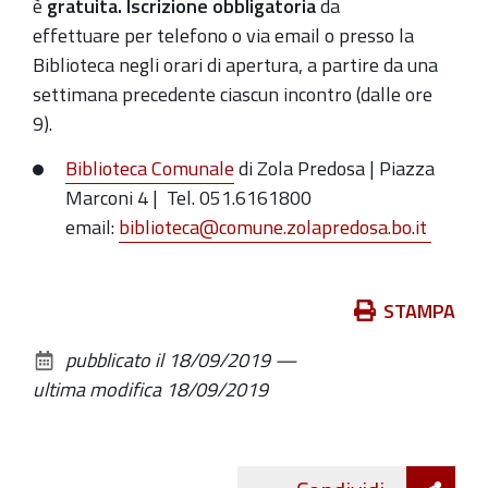
è
gratuita.
Iscrizione obbligatoria
da
effettuare
per telefono o via email
o
presso la
Biblioteca negli orari di apertura, a partire da una
settimana precedente ciascun incontro (dalle ore
9).
Biblioteca Comunale
di Zola Predosa | Piazza
Marconi 4 | Tel. 051.6161800
email:
biblioteca@comune.zolapredosa.bo.it
Azioni
STAMPA
sul
pubblicato il
18/09/2019
—
documento
ultima modifica
18/09/2019
Att