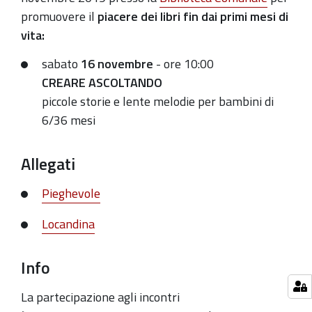
e
promuovere il
piacere dei libri fin dai primi mesi di
lente
vita:
melodie
per
sabato
16 novembre
- ore 10:00
bambini
CREARE ASCOLTANDO
di
piccole storie e lente melodie per bambini di
6/36
6/36 mesi
mesi
Allegati
Pieghevole
Locandina
Info
La partecipazione agli incontri