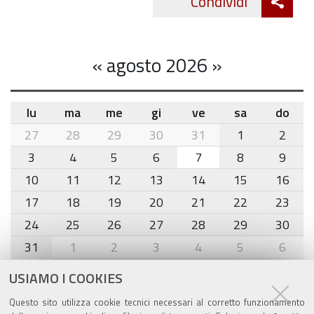
Condividi
Twitte
cond
«
agosto 2026
»
lu
ma
me
gi
ve
sa
do
month-
27
28
29
30
31
1
2
8
3
4
5
6
7
8
9
10
11
12
13
14
15
16
17
18
19
20
21
22
23
24
25
26
27
28
29
30
31
1
2
3
4
5
6
USIAMO I COOKIES
Agenda eventi
Questo sito utilizza cookie tecnici necessari al corretto funzionamento