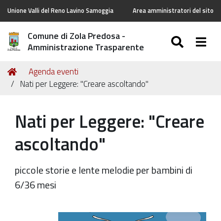
Unione Valli del Reno Lavino Samoggia
Area amministratori del sito
Comune di Zola Predosa -
SEARC
Togg
Amministrazione Trasparente
Tu
Home
Agenda eventi
sei
Nati per Leggere: "Creare ascoltando"
qui:
Nati per Leggere: "Creare
ascoltando"
piccole storie e lente melodie per bambini di
6/36 mesi
https://old.comune.zolapredosa.bo.it/events/npl-