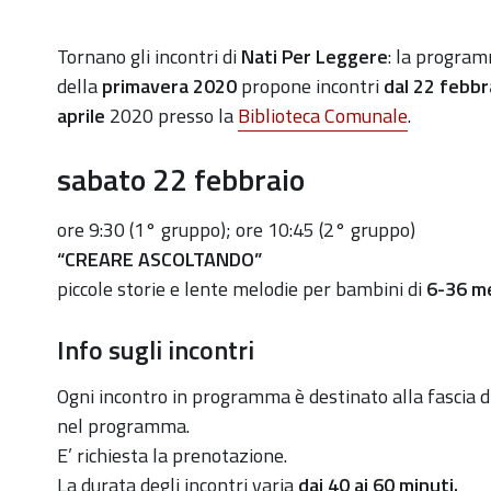
https://old.comune.zolapredosa.bo.it/events/npl-
Tornano gli incontri di
Nati Per Leggere
: la progra
22-
della
primavera 2020
propone incontri
dal 22 febbr
2-
aprile
2020 presso la
Biblioteca Comunale
.
2020
sabato
22 febbraio
“CREARE
ASCOLTANDO”
ore 9:30 (1° gruppo); ore 10:45 (2° gruppo)
-
“CREARE ASCOLTANDO”
nell'ambito
piccole storie e lente melodie per bambini di
6-36 m
della
rassegna
Info sugli incontri
Nati
per
Ogni incontro in programma è destinato alla
fascia d
Leggere
nel programma.
E’ richiesta la
prenotazione.
2020-
La durata degli incontri varia
dai 40 ai 60 minuti.
02-