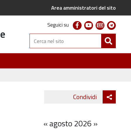
Area amministratori del sito
facebook
youtube
newsletter
telegr
Seguici su
te
Cerca
nel
sito
Attiva
Condividi
Twitter
Fa
condivi
«
agosto 2026
»