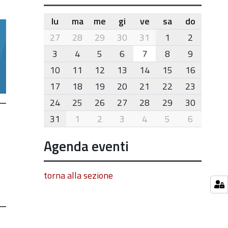
lu
ma
me
gi
ve
sa
do
month-
27
28
29
30
31
1
2
8
3
4
5
6
7
8
9
10
11
12
13
14
15
16
17
18
19
20
21
22
23
24
25
26
27
28
29
30
31
1
2
3
4
5
6
Agenda eventi
torna alla sezione