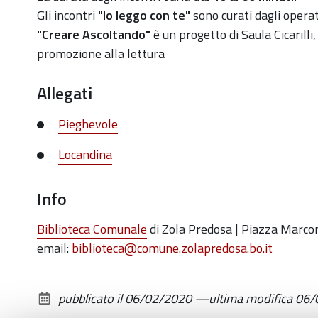
Gli incontri
"I
o leggo con te"
sono curati dagli operat
22T09:30:00+01:00
"Creare Ascoltando"
è un progetto di
Saula Cicarilli
2020-
promozione alla lettura
02-
22T11:45:00+01:00
Allegati
piccole
storie
Pieghevole
e
Locandina
lente
melodie
Info
per
bambini
Biblioteca Comunale
di Zola Predosa | Piazza Marco
di
email:
biblioteca@comune.zolapredosa.bo.it
6-
36
mesi
pubblicato il
06/02/2020
—
ultima modifica
06/