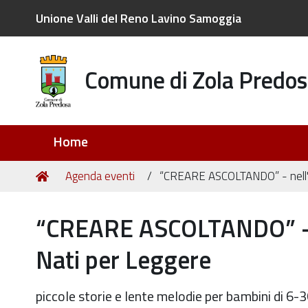
Unione Valli del Reno Lavino Samoggia
Comune di Zola Predos
Sezioni
Home
Tu
Home
Agenda eventi
“CREARE ASCOLTANDO” - nell'a
sei
qui:
“CREARE ASCOLTANDO” - n
Nati per Leggere
piccole storie e lente melodie per bambini di 6-