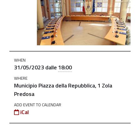
https://old.comune.zolapredosa.bo.it/events/onsiglio-
comunale-
seduta-
straordinaria-
e-
ordinaria-
31-
WHEN
maggio-
31/05/2023
dalle
18:00
2023
WHERE
Consiglio
Municipio Piazza della Repubblica, 1 Zola
Comunale
Predosa
-
ADD EVENT TO CALENDAR
Seduta
iCal
straordinaria
e
ordinaria