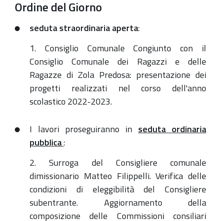
2023-
Ordine del Giorno
05-
seduta straordinaria aperta
:
31T18:00:00+02:00
2023-
1. Consiglio Comunale Congiunto con il
05-
Consiglio Comunale dei Ragazzi e delle
31T23:59:59+02:00
Ragazze di Zola Predosa: presentazione dei
progetti realizzati nel corso dell'anno
Ore
scolastico 2022-2023.
18,00
-
I lavori proseguiranno in
seduta ordinaria
Sala
pubblica
:
Consiliare
2.
Surroga del Consigliere comunale
dimissionario
Matteo Filippelli. Verifica delle
condizioni di eleggibilità del Consigliere
subentrante.
Aggiornamento della
composizione delle Commissioni consiliari