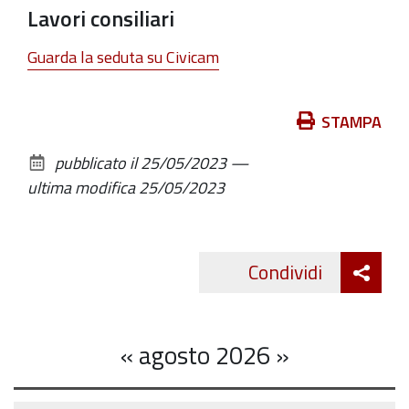
Lavori consiliari
Guarda la seduta su Civicam
Azioni
STAMPA
sul
pubblicato il
25/05/2023
—
documento
ultima modifica
25/05/2023
Att
Condividi
Twitte
cond
«
agosto 2026
»