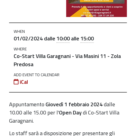
24
Open
Day
Co-
WHEN
Start
01/02/2024
dalle
10:00
alle
15:00
Villa
WHERE
Garagnani
Co-Start Villa Garagnani - Via Masini 11 - Zola
2024-
Predosa
02-
ADD EVENT TO CALENDAR
01T10:00:00+01:00
iCal
2024-
02-
Appuntamento
Giovedì 1 febbraio 2024
dalle
01T15:00:00+01:00
10.00 alle 15.00 per l'
Open Day
di Co-Start Villa
Garagnani.
Lo staff sarà a disposizione per presentare gli