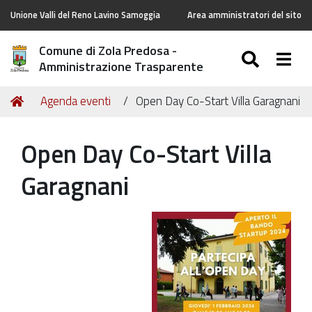
Unione Valli del Reno Lavino Samoggia
Area amministratori del sito
Comune di Zola Predosa -
SEARC
Togg
Amministrazione Trasparente
Tu
Home
Agenda eventi
Open Day Co-Start Villa Garagnani
sei
qui:
Open Day Co-Start Villa
Garagnani
https://old.comune.zolapredosa.bo.it/events/open-
day-
co-
start_1-
feb-