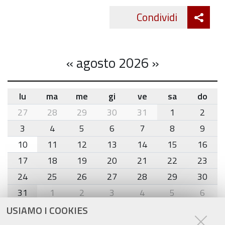
Att
Condividi
Twitte
cond
«
agosto 2026
»
lu
ma
me
gi
ve
sa
do
month-
27
28
29
30
31
1
2
8
3
4
5
6
7
8
9
10
11
12
13
14
15
16
17
18
19
20
21
22
23
24
25
26
27
28
29
30
31
1
2
3
4
5
6
USIAMO I COOKIES
Agenda eventi