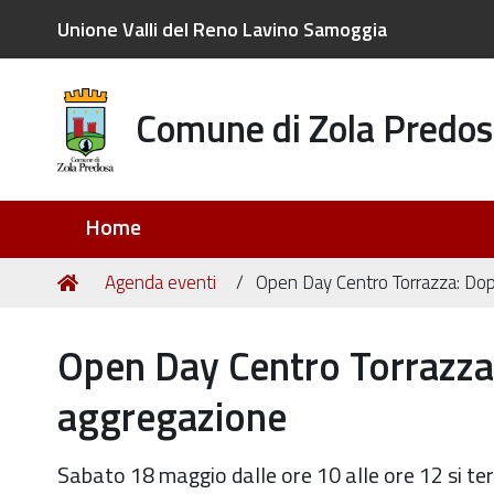
Unione Valli del Reno Lavino Samoggia
Comune di Zola Predos
Sezioni
Home
Tu
Home
Agenda eventi
Open Day Centro Torrazza: Dop
sei
qui:
Open Day Centro Torrazza
aggregazione
Sabato 18 maggio dalle ore 10 alle ore 12 si te