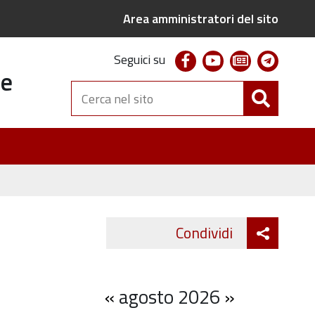
Area amministratori del sito
facebook
youtube
newsletter
telegr
Seguici su
te
Cerca
nel
sito
Attiva
Condividi
Twitter
Fa
condivi
«
agosto 2026
»