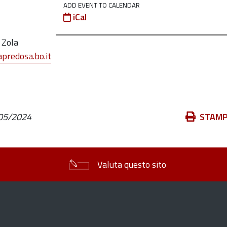
ADD EVENT TO CALENDAR
iCal
 Zola
predosa.bo.it
Azioni
05/2024
STAM
sul
documento
Valuta questo sito