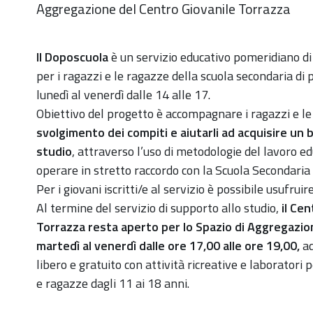
Aggregazione del Centro Giovanile Torrazza
https://old.comune.zolapredosa.bo.it/events/open-
Il Doposcuola
è un servizio educativo pomeridiano di
day-
per i ragazzi e le ragazze della scuola secondaria di 
torrazza-
lunedì al venerdì dalle 14 alle 17.
2024
Obiettivo del progetto è accompagnare i ragazzi e l
svolgimento dei compiti e aiutarli ad acquisire un
Open
studio
, attraverso l’uso di metodologie del lavoro ed
Day
operare in stretto raccordo con la Scuola Secondaria d
Centro
Per i giovani iscritti/e al servizio è possibile usufrui
Torrazza:
Al termine del servizio di supporto allo studio,
il Cen
Doposcuola
Torrazza resta aperto per lo Spazio di Aggregazion
e
martedì al venerdì dalle ore 17,00 alle ore 19,00,
ad
Spazio
libero e gratuito con attività ricreative e laboratori 
di
e ragazze dagli 11 ai 18 anni.
aggregazione
2024-