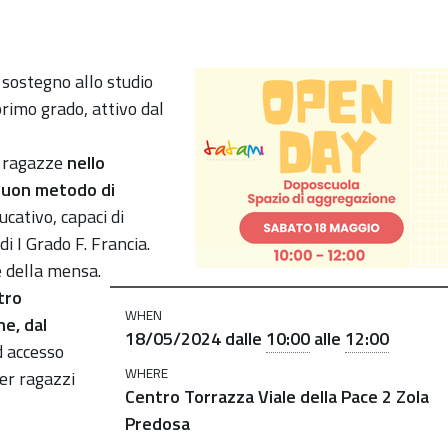
 sostegno allo studio
primo grado, attivo dal
e ragazze
nello
 buon metodo di
ucativo, capaci di
i I Grado F. Francia.
re della mensa.
tro
WHEN
e, dal
18/05/2024
dalle
10:00
alle
12:00
 accesso
WHERE
per ragazzi
Centro Torrazza Viale della Pace 2 Zola
Predosa