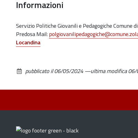
Informazioni
05-
18T10:00:00+02:00
Servizio Politiche Giovanili e Pedagogiche Comune di
2024-
Predosa Mail:
polgiovanilipedagogiche@comune.zola
05-
Locandina
18T12:00:00+02:00
Sabato
18
maggio
pubblicato il
06/05/2024
—
ultima modifica
06/
dalle
ore
10
alle
ore
12
si
terrà