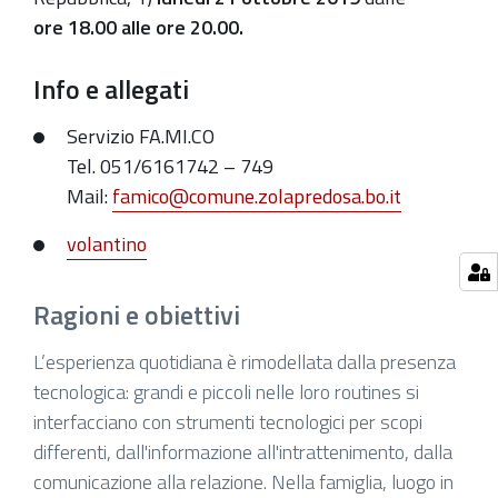
smartphone
ore
18.00 alle ore 20.00.
o
il
Info e allegati
tablet
dei
Servizio FA.MI.CO
propri
Tel. 051/6161742 – 749
figli?"
Mail:
famico@comune.zolapredosa.bo.it
2019-
volantino
10-
21T18:00:00+02:00
Ragioni e obiettivi
2019-
10-
L’esperienza quotidiana è rimodellata dalla presenza
21T20:00:00+02:00
tecnologica: grandi e piccoli nelle loro routines si
Seminario
interfacciano con strumenti tecnologici per scopi
per
differenti, dall'informazione all'intrattenimento, dalla
i
comunicazione alla relazione. Nella famiglia, luogo in