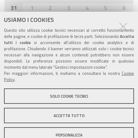
31
1
2
3
4
5
6
USIAMO I COOKIES
Agenda eventi
Questo sito utilizza cookie tecnici necessari al corretto funzionamento
delle pagine, e cookie di profilazione di terze parti. Selezionando
Accetta
torna alla sezione
tutti i cookie
si acconsente all’utilizzo dei cookie analytics e di
profilazione. Chiudendo il banner verranno utilizzati solo i cookie tecnici
necessari alla navigazione e alcuni contenuti potrebbero non essere
disponibili. Le preferenze possono essere modificate in qualsiasi
Valuta questo sito
momento dal menu laterale "Gestisci impostazioni cookie".
Per maggiori informazioni, ti invitiamo a consultare la nostra
Cookie
Policy
.
SOLO COOKIE TECNICI
Sito istituzionale Comune di Zola Predosa
ACCETTA TUTTO
PERSONALIZZA