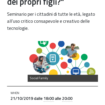
dei propri figli?"
Seminario per i cittadini di tutte le età, legato
all’uso critico consapevole e creativo delle
tecnologie.
https://old.comune.zolapredosa.bo.it/events/pane-
e-
internet-
social-
family-
e2019-
Social Family
giusto-
controllare-
WHEN
lo-
21/10/2019
dalle
18:00
alle
20:00
smartphone-