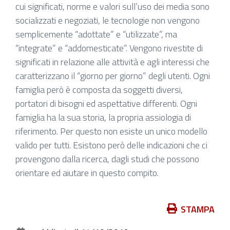
cittadini
cui significati, norme e valori sull’uso dei media sono
di
socializzati e negoziati, le tecnologie non vengono
tutte
semplicemente “adottate” e “utilizzate”, ma
le
“integrate” e “addomesticate”. Vengono rivestite di
età,
significati in relazione alle attività e agli interessi che
legato
caratterizzano il “giorno per giorno” degli utenti. Ogni
all’uso
famiglia però è composta da soggetti diversi,
critico
portatori di bisogni ed aspettative differenti. Ogni
consapevole
famiglia ha la sua storia, la propria assiologia di
e
riferimento. Per questo non esiste un unico modello
creativo
valido per tutti. Esistono però delle indicazioni che ci
delle
provengono dalla ricerca, dagli studi che possono
tecnologie.
orientare ed aiutare in questo compito.
Azioni
STAMPA
sul