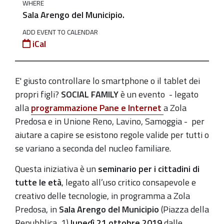
WHERE
o-
Sala Arengo del Municipio.
il-
tablet-
ADD EVENT TO CALENDAR
iCal
dei-
propri-
figli
E' giusto controllare lo smartphone o il tablet dei
Pane
propri figli?
SOCIAL FAMILY
è un evento - legato
e
alla
programmazione Pane e Internet
a Zola
Internet
Predosa e in Unione Reno, Lavino, Samoggia -
per
-
aiutare a capire se e
sistono regole valide per tutti o
"Social
se variano a seconda del nucleo familiare.
Family:
Questa iniziativa è un
seminario per i cittadini di
è
tutte le età
, legato all’uso critico consapevole e
giusto
creativo delle tecnologie, in programma a Zola
controllare
Predosa, in
Sala Arengo del
Municipio
(
Piazza della
lo
Repubblica, 1)
l
unedì 21 ottobre 2019
dalle