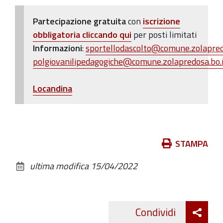
Partecipazione gratuita
con
iscrizione
obbligatoria
cliccando qui
per posti limitati
Informazioni
:
sportellodascolto@comune.zolapred
polgiovanilipedagogiche@comune.zolapredosa.bo.i
L
ocandina
Azioni
STAMPA
sul
ultima modifica
15/04/2022
documento
Att
Condividi
Twitte
cond