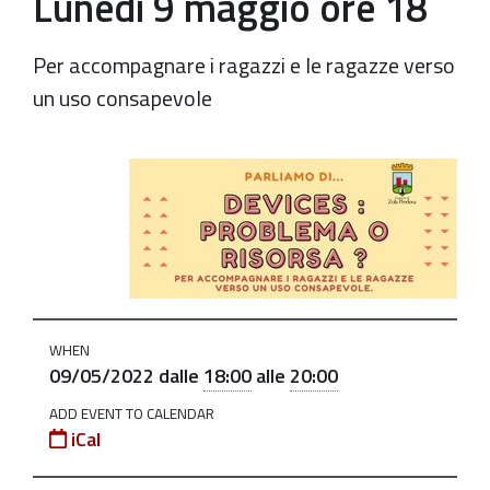
Lunedì 9 maggio ore 18
Per accompagnare i ragazzi e le ragazze verso
un uso consapevole
https://old.comune.zolapredosa.bo.it/events/parliamo-
di-
devices-
9-
maggio-
2022
WHEN
Parliamo
09/05/2022
dalle
18:00
alle
20:00
di….Devices:
problema
ADD EVENT TO CALENDAR
iCal
o
risorsa?