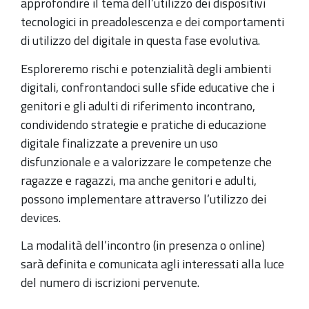
approfondire il tema dell’utilizzo dei dispositivi
Per
tecnologici in preadolescenza e dei comportamenti
accompagnare
di utilizzo del digitale in questa fase evolutiva.
i
Esploreremo rischi e potenzialità degli ambienti
ragazzi
digitali, confrontandoci sulle sfide educative che i
e
genitori e gli adulti di riferimento incontrano,
le
condividendo strategie e pratiche di educazione
ragazze
digitale finalizzate a prevenire un uso
verso
disfunzionale e a valorizzare le competenze che
un
ragazze e ragazzi, ma anche genitori e adulti,
uso
possono implementare attraverso l’utilizzo dei
consapevole
devices.
La modalità dell’incontro (in presenza o online)
sarà definita e comunicata agli interessati alla luce
del numero di iscrizioni pervenute.