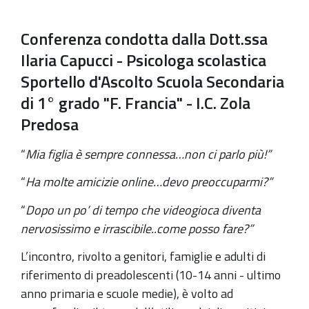
Conferenza
della
Conferenza condotta
d
alla
Dott.ssa
Dott.ssa
Ilaria Capucci
-
Psicologa scolastica
Ilaria
Sportello d'Ascolto
Scuola Secondaria
Capucci.
di 1°
grado "F. Francia" - I.C. Zola
Lunedì
9
Predosa
maggio
“
Mia figlia è sempre connessa…non ci parlo più!”
ore
18
“
Ha molte amicizie online…devo preoccuparmi?”
2022-
“
Dopo un po’ di tempo che videogioca diventa
05-
nervosissimo e irrascibile..come posso fare?”
09T18:00:00+02:00
L’incontro, rivolto a genitori, famiglie e adulti di
2022-
riferimento di preadolescenti (10-14 anni - ultimo
05-
anno primaria e scuole medie), è
volto ad
09T20:00:00+02:00