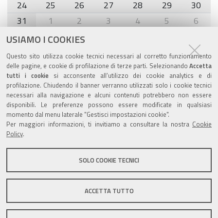
24
25
26
27
28
29
30
31
1
2
3
4
5
6
USIAMO I COOKIES
Agenda eventi
Questo sito utilizza cookie tecnici necessari al corretto funzionamento
delle pagine, e cookie di profilazione di terze parti. Selezionando
Accetta
torna alla sezione
tutti i cookie
si acconsente all’utilizzo dei cookie analytics e di
profilazione. Chiudendo il banner verranno utilizzati solo i cookie tecnici
necessari alla navigazione e alcuni contenuti potrebbero non essere
disponibili. Le preferenze possono essere modificate in qualsiasi
Valuta questo sito
momento dal menu laterale "Gestisci impostazioni cookie".
Per maggiori informazioni, ti invitiamo a consultare la nostra
Cookie
Policy
.
SOLO COOKIE TECNICI
Sito istituzionale Comune di Zola Predosa
ACCETTA TUTTO