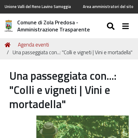
Unione Valli del Reno Lavino Samoggia
Area amministratori del sito
Comune di Zola Predosa -
SEARC
Togg
Amministrazione Trasparente
Tu
Home
Agenda eventi
sei
Una passeggiata con...: "Colli e vigneti | Vini e mortadella"
qui:
Una passeggiata con...:
"Colli e vigneti | Vini e
mortadella"
https://old.comune.zolapredosa.bo.it/events/passeggiat
con-
13-