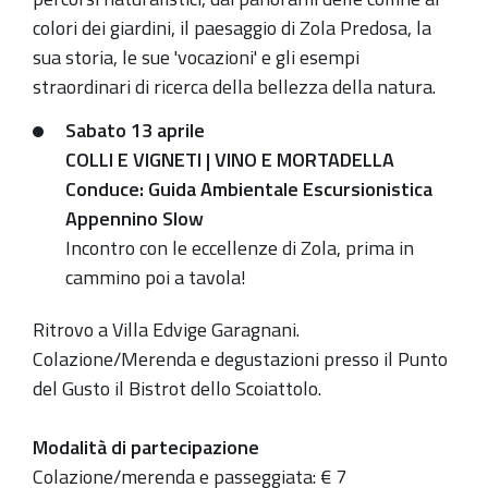
colori dei giardini, il paesaggio di Zola Predosa, la
13T23:59:59+02:00
sua storia, le sue 'vocazioni' e gli esempi
straordinari di ricerca della bellezza della natura.
Sabato 13 aprile
COLLI E VIGNETI |
VINO E MORTADELLA
Conduce: Guida Ambientale Escursionistica
Appennino Slow
Incontro con le eccellenze di Zola, prima in
cammino poi a tavola!
Ritrovo a Villa Edvige Garagnani.
Colazione/Merenda e degustazioni presso il Punto
del Gusto il Bistrot dello Scoiattolo.
Modalità di partecipazione
Colazione/merenda e passeggiata: € 7