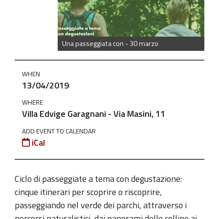
aprile
Una
passeggiata
Una passeggiata con - 30 marzo
con...:
"Colli
WHEN
e
13/04/2019
vigneti
WHERE
|
Villa Edvige Garagnani - Via Masini, 11
Vini
e
ADD EVENT TO CALENDAR
iCal
mortadella"
2019-
04-
Ciclo di passeggiate a tema con degustazione:
13T00:00:00+02:00
c
inque itinerari per scoprire o riscoprire,
passeggiando nel verde dei parchi, attraverso i
2019-
percorsi naturalistici, dai panorami delle colline ai
04-