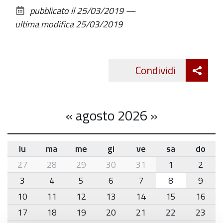
sul
pubblicato il
25/03/2019
—
documento
ultima modifica
25/03/2019
Att
Condividi
Twitte
cond
«
agosto 2026
»
lu
ma
me
gi
ve
sa
do
month-
27
28
29
30
31
1
2
8
3
4
5
6
7
8
9
10
11
12
13
14
15
16
17
18
19
20
21
22
23