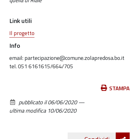
quella di Riale
Link utili
Il progetto
Info
email: partecipazione@comune.zolapredosa.bo.it
tel. 051 6161615/664/705
Azioni
STAMPA
sul
pubblicato il
06/06/2020
—
documento
ultima modifica
10/06/2020
Att