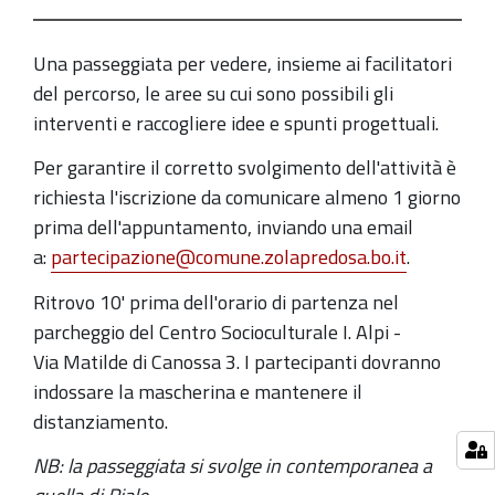
una
comunità
Una passeggiata per vedere, insieme ai facilitatori
smart
del percorso, le aree su cui sono possibili gli
2020-
interventi e raccogliere idee e spunti progettuali.
06-
Per garantire il corretto svolgimento dell'attività è
25T18:00:00+02:00
richiesta l'iscrizione da comunicare almeno 1 giorno
2020-
prima dell'appuntamento, inviando una email
06-
a:
partecipazione@comune.zolapredosa.bo.it
.
25T20:00:00+02:00
Ritrovo 10' prima dell'orario di partenza nel
parcheggio del Centro Socioculturale I. Alpi -
Via Matilde di Canossa 3. I partecipanti dovranno
indossare la mascherina e mantenere il
distanziamento.
NB: la passeggiata si svolge in contemporanea a