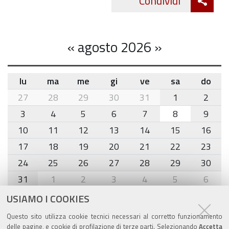
Condividi
Twitte
cond
«
agosto 2026
»
lu
ma
me
gi
ve
sa
do
month-
27
28
29
30
31
1
2
8
3
4
5
6
7
8
9
10
11
12
13
14
15
16
17
18
19
20
21
22
23
24
25
26
27
28
29
30
31
1
2
3
4
5
6
USIAMO I COOKIES
Agenda eventi
Questo sito utilizza cookie tecnici necessari al corretto funzionamento
delle pagine, e cookie di profilazione di terze parti. Selezionando
Accetta