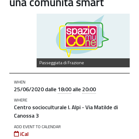
una comunità smart
https://old.comune.zolapredosa.bo.it/events/passeg
Passeggiata
di
Frazione
a
Ponte
Passeggiata di Frazione
Ronca
-
WHEN
Spazio
25/06/2020
dalle
18:00
alle
20:00
Comune
WHERE
-
Centro socioculturale I. Alpi - Via Matilde di
la
Canossa 3
partecipAzione
ADD EVENT TO CALENDAR
Attiva
iCal
in