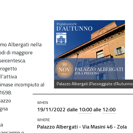
iate-
lamo Albergati nella
odi di maggiore
seicentesca.
progetto
l’attiva
 rimase incompiuto al
Palazzo Albergati (Passeggiate d'Autunno
 1698.
lazzo
WHEN
agna
19/11/2022
dalle
10:00
alle
12:00
WHERE
ca
Palazzo Albergati - Via Masini 46 - Zola
paesaggio e