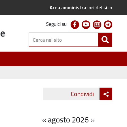
Area amministratori del sito
facebook
youtube
newsletter
telegr
Seguici su
te
Cerca
nel
sito
Attiva
Condividi
Twitter
Fa
condivi
«
agosto 2026
»