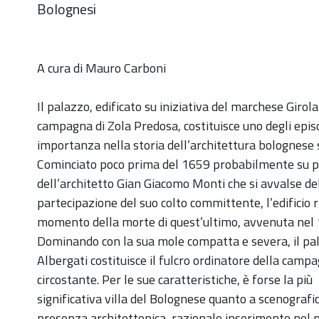
Bolognesi
https://old.comune.zolapredosa.bo.it/events/passegg
A cura di Mauro Carboni
autunno-
palazzo-
Il palazzo, edificato su iniziativa del marchese Giro
albergati-
campagna di Zola Predosa, costituisce uno degli epis
19-
importanza nella storia dell’architettura bolognese 
nov-
Cominciato poco prima del 1659 probabilmente su 
2022
dell’architetto Gian Giacomo Monti che si avvalse del
Visita
partecipazione del suo colto committente, l’edificio
a
momento della morte di quest’ultimo, avvenuta nel
Palazzo
Dominando con la sua mole compatta e severa, il pa
Albergati
Albergati costituisce il fulcro ordinatore della camp
-
circostante. Per le sue caratteristiche, è forse la più
sabato
significativa villa del Bolognese quanto a scenografi
19
presenza architettonica, razionale inserimento nel 