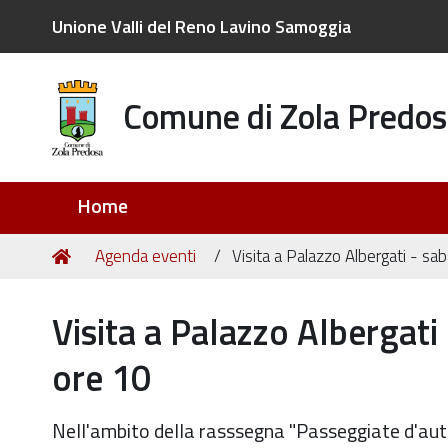
Unione Valli del Reno Lavino Samoggia
Comune di Zola Predos
Sezioni
Home
Tu
Home
Agenda eventi
Visita a Palazzo Albergati - 
sei
qui:
Visita a Palazzo Albergat
ore 10
Nell'ambito della rasssegna "Passeggiate d'aut