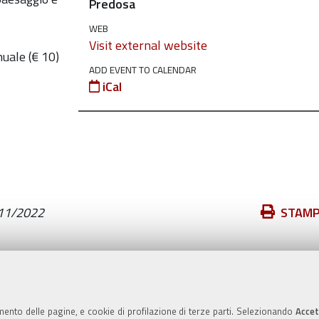
Predosa
WEB
Visit external website
nuale (€ 10)
ADD EVENT TO CALENDAR
iCal
Azioni
11/2022
STAM
sul
documento
Valuta questo sito
mento delle pagine, e cookie di profilazione di terze parti. Selezionando
Accet