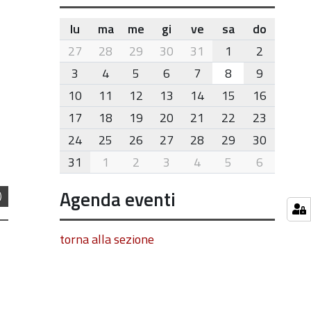
lu
ma
me
gi
ve
sa
do
month-
27
28
29
30
31
1
2
8
3
4
5
6
7
8
9
10
11
12
13
14
15
16
17
18
19
20
21
22
23
24
25
26
27
28
29
30
31
1
2
3
4
5
6
Agenda eventi
)
torna alla sezione