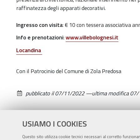
novembre
raffinatezza degli apparati decorativi.
2022
ore
Ingresso con visita
: € 10 con tessera associativa an
10
Info e prenotazioni
:
www.villebolognesi.it
2022-
11-
Locandina
19T10:00:00+01:00
2022-
Con il Patrocinio del Comune di Zola Predosa
11-
19T12:00:00+01:00
pubblicato il
07/11/2022
—
ultima modifica
07/
Nell'ambito
della
rasssegna
USIAMO I COOKIES
"Passeggiate
d'autunno"
Questo sito utilizza cookie tecnici necessari al corretto funziona
organizzata