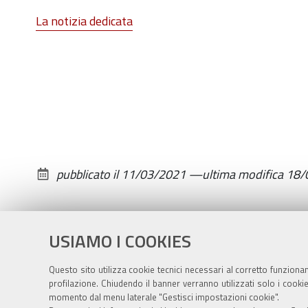
incontri
La notizia dedicata
di
educazione
alla
lettura
16-
23-
30
marzo
pubblicato il
11/03/2021
—
ultima modifica
18/
2021-
03-
16T17:00:00+01:00
USIAMO I COOKIES
2021-
03-
Questo sito utilizza cookie tecnici necessari al corretto funziona
16T18:00:00+01:00
profilazione. Chiudendo il banner verranno utilizzati solo i cook
momento dal menu laterale "Gestisci impostazioni cookie".
Originariamente