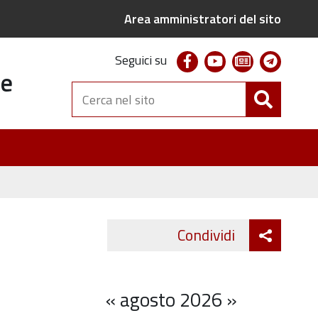
Area amministratori del sito
facebook
youtube
newsletter
telegr
Seguici su
te
Cerca
nel
sito
Attiva
Condividi
Twitter
Fa
condivi
«
agosto 2026
»