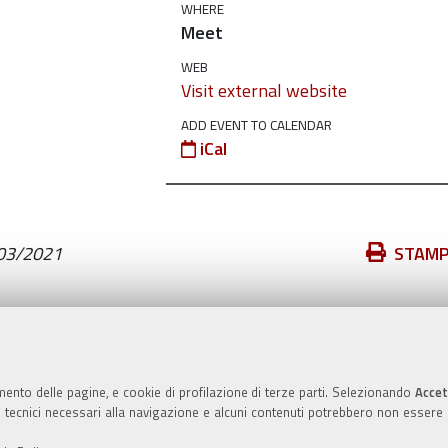
WHERE
Meet
WEB
Visit external website
ADD EVENT TO CALENDAR
iCal
Azioni
03/2021
STAM
sul
documento
Valuta questo sito
mento delle pagine, e cookie di profilazione di terze parti. Selezionando
Accet
ie tecnici necessari alla navigazione e alcuni contenuti potrebbero non essere