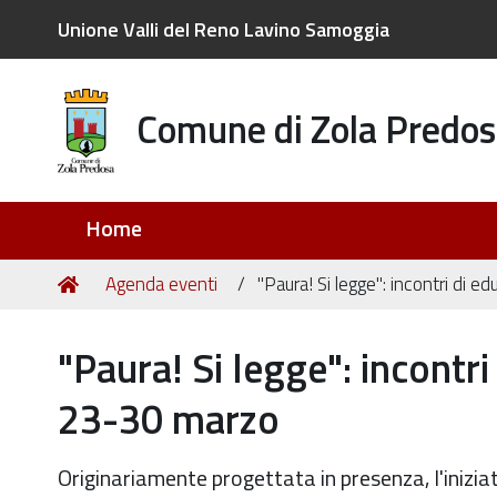
Unione Valli del Reno Lavino Samoggia
Comune di Zola Predos
Sezioni
Home
Tu
Home
Agenda eventi
"Paura! Si legge": incontri di 
sei
qui:
"Paura! Si legge": incontri
23-30 marzo
Originariamente progettata in presenza, l'iniziat