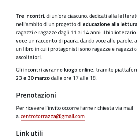
https://old.comune.zolapredosa.bo.it/events/paura-
Tre incontri
, di un’ora ciascuno, dedicati alla lettera
si-
nell'ambito di un progetto di
educazione alla lettura
legge-
ragazzi e ragazze dagli 11 ai 14 anni:
i
l bibliotecari
incontri-
voce un racconto
di paura
, dando voce alle parole, 
di-
un libro in cui i
protagonisti sono ragazze e ragazzi c
educazione-
ascoltatori.
alla-
Gli
incontri avranno luogo online,
tramite piattafor
lettura-
23 e 30 marzo
dalle ore 17 alle 18.
16-
22-
Prenotazioni
30-
marzo
Per ricevere l'invito occorre farne richiesta via mail
a:
centrotorrazza@gmail.com
"Paura!
Si
Link utili
legge":