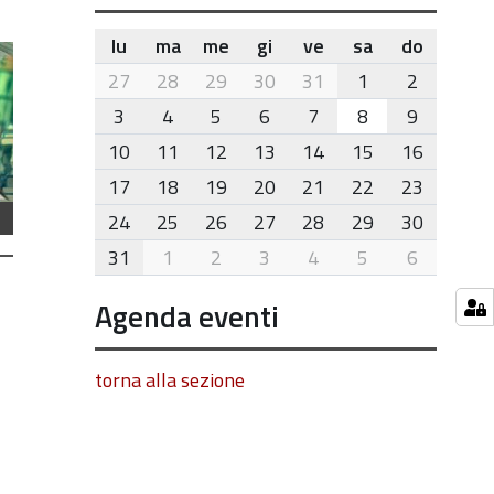
lu
ma
me
gi
ve
sa
do
month-
27
28
29
30
31
1
2
8
3
4
5
6
7
8
9
10
11
12
13
14
15
16
17
18
19
20
21
22
23
24
25
26
27
28
29
30
31
1
2
3
4
5
6
Agenda eventi
torna alla sezione