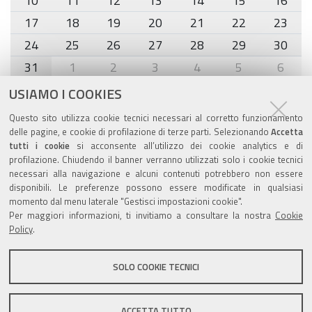
10
11
12
13
14
15
16
17
18
19
20
21
22
23
24
25
26
27
28
29
30
31
1
2
3
4
5
6
USIAMO I COOKIES
Agenda eventi
Questo sito utilizza cookie tecnici necessari al corretto funzionamento
delle pagine, e cookie di profilazione di terze parti. Selezionando
Accetta
torna alla sezione
tutti i cookie
si acconsente all’utilizzo dei cookie analytics e di
profilazione. Chiudendo il banner verranno utilizzati solo i cookie tecnici
necessari alla navigazione e alcuni contenuti potrebbero non essere
disponibili. Le preferenze possono essere modificate in qualsiasi
Valuta questo sito
momento dal menu laterale "Gestisci impostazioni cookie".
Per maggiori informazioni, ti invitiamo a consultare la nostra
Cookie
Policy
.
SOLO COOKIE TECNICI
Sito istituzionale Comune di Zola Predosa
ACCETTA TUTTO