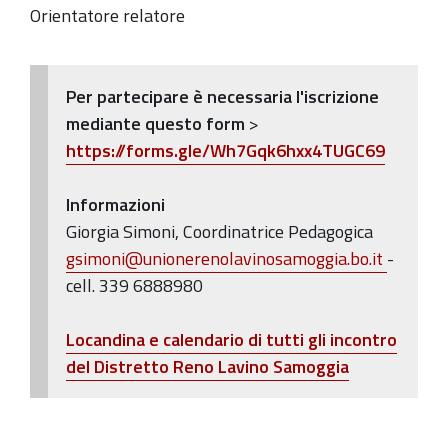
Comuni
Orientatore relatore
di
Zola
Predosa
Per partecipare è necessaria l'iscrizione
e
mediante questo form
>
Monte
https://forms.gle/Wh7Gqk6hxx4TUGC69
San
Pietro
Informazioni
Giorgia Simoni, Coordinatrice Pedagogica
gsimoni@unionerenolavinosamoggia.bo.it
-
cell. 339 6888980
Locandina e calendario di tutti gli incontro
del Distretto Reno Lavino Samoggia