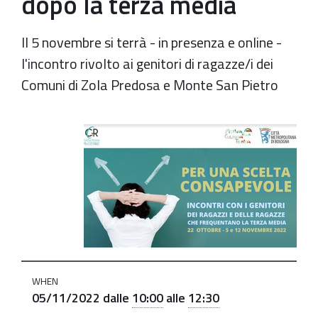
dopo la terza media
Il 5 novembre si terrà - in presenza e online -
l'incontro rivolto ai genitori di ragazze/i dei
Comuni di Zola Predosa e Monte San Pietro
https://old.comune.zolapredosa.bo.it/events/per-
una-
scelta-
consapevole-
2022
Per
una
scelta
WHEN
consapevole:
05/11/2022
dalle
10:00
alle
12:30
incontro