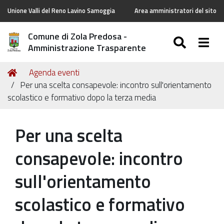
Unione Valli del Reno Lavino Samoggia
Area amministratori del sito
Comune di Zola Predosa -
SEARC
Togg
Amministrazione Trasparente
Tu
Home
Agenda eventi
sei
Per una scelta consapevole: incontro sull'orientamento
qui:
scolastico e formativo dopo la terza media
Per una scelta
consapevole: incontro
sull'orientamento
scolastico e formativo