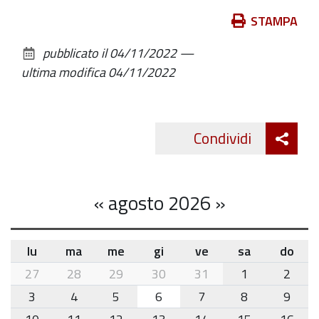
Azioni
STAMPA
sul
pubblicato il
04/11/2022
—
documento
ultima modifica
04/11/2022
Att
Condividi
Twitte
cond
«
agosto 2026
»
lu
ma
me
gi
ve
sa
do
month-
27
28
29
30
31
1
2
8
3
4
5
6
7
8
9