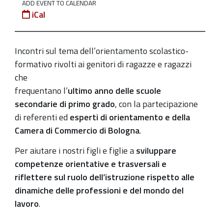
ADD EVENT TO CALENDAR
sull'orientamento
iCal
scolastico
e
formativo
Incontri sul tema dell’orientamento scolastico-
dopo
formativo rivolti ai genitori di ragazze e ragazzi
la
che
terza
frequentano l’
ultimo anno delle scuole
media
secondarie di primo grado
, con la partecipazione
di referenti ed
esperti di orientamento e della
2022-
Camera di Commercio di Bologna
.
11-
05T10:00:00+01:00
Per aiutare i nostri figli e figlie a
sviluppare
2022-
competenze orientative e trasversali e
11-
riflettere sul ruolo
dell’istruzione rispetto alle
05T12:30:00+01:00
dinamiche delle professioni e del mondo del
lavoro
.
Il
5