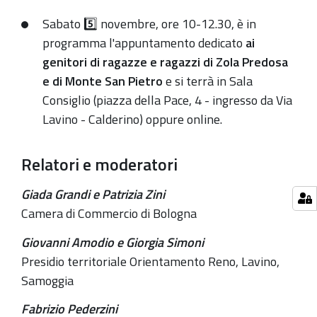
novembre
Sabato 5️⃣ novembre, ore 10-12.30, è in
si
programma l'appuntamento dedicato
ai
terrà
genitori di ragazze e ragazzi di
Zola Predosa
-
e di
Monte San Pietro
e si terrà in Sala
in
Consiglio (piazza della Pace, 4 - ingresso da Via
presenza
Lavino - Calderino) oppure online.
e
online
Relatori e moderatori
-
l'incontro
Giada Grandi e Patrizia Zini
rivolto
Camera di Commercio di Bologna
ai
Giovanni Amodio e Giorgia Simoni
genitori
Presidio territoriale Orientamento Reno, Lavino,
di
Samoggia
ragazze/i
dei
Fabrizio Pederzini