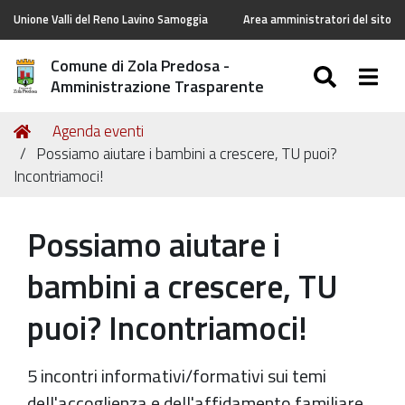
Unione Valli del Reno Lavino Samoggia
Area amministratori del sito
Comune di Zola Predosa -
SEARC
Togg
Amministrazione Trasparente
Tu
Home
Agenda eventi
sei
Possiamo aiutare i bambini a crescere, TU puoi?
qui:
Incontriamoci!
Possiamo aiutare i
bambini a crescere, TU
puoi? Incontriamoci!
5 incontri informativi/formativi sui temi
dell'accoglienza e dell'affidamento familiare.