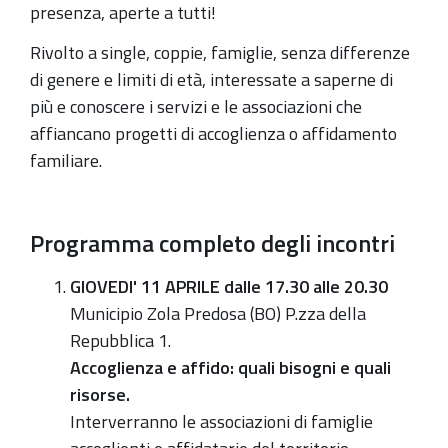
presenza, aperte a tutti!
informativi/formativi
sui
Rivolto a single, coppie, famiglie, senza differenze
temi
di genere e limiti di età, interessate a saperne di
dell'accoglienza
più e conoscere i servizi e le associazioni che
e
affiancano progetti di accoglienza o affidamento
dell'affidamento
familiare.
familiare.
Iniziativa
a
Programma completo degli incontri
cura
GIOVEDI' 11 APRILE dalle 17.30 alle 20.30
delle
Municipio Zola Predosa (BO) P.zza della
operatrici
Repubblica 1.
dell'equipe
Accoglienza e affido: quali bisogni e quali
affido
risorse.
di
Interverranno le associazioni di famiglie
ASC