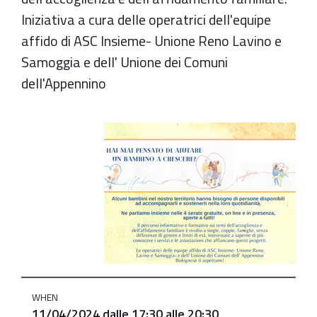
Iniziativa a cura delle operatrici dell'equipe
affido di ASC Insieme- Unione Reno Lavino e
Samoggia e dell' Unione dei Comuni
dell'Appennino
https://old.comune.zolapredosa.bo.it/events/possiamo-
aiutare-
i-
bambini-
a-
crescere-
tu-
puoi-
incontriamoci
WHEN
Possiamo
11/04/2024
dalle
17:30
alle
20:30