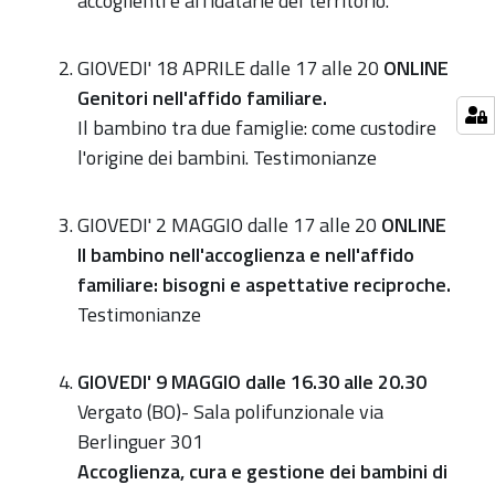
accoglienti e affidatarie del territorio.
Insieme-
Unione
Reno
GIOVEDI' 18 APRILE dalle 17 alle 20
ONLINE
Lavino
Genitori nell'affido familiare.
e
Il bambino tra due famiglie: come custodire
Samoggia
l'origine dei bambini. Testimonianze
e
dell'
GIOVEDI' 2 MAGGIO dalle 17 alle 20
ONLINE
Unione
Il bambino nell'accoglienza e nell'affido
dei
familiare: bisogni e aspettative reciproche.
Comuni
Testimonianze
dell'Appennino
GIOVEDI' 9 MAGGIO dalle 16.30 alle 20.30
Vergato (BO)- Sala polifunzionale via
Berlinguer 301
Accoglienza, cura e gestione dei bambini di