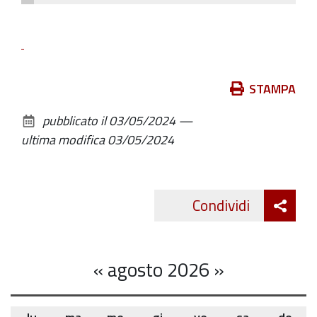
Azioni
STAMPA
sul
pubblicato il
03/05/2024
—
documento
ultima modifica
03/05/2024
Att
Condividi
Twitte
cond
«
agosto 2026
»