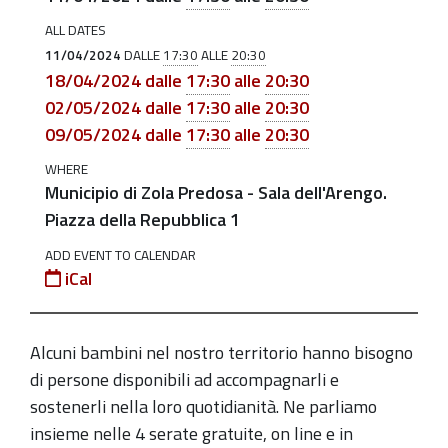
aiutare
ALL DATES
i
11/04/2024
DALLE
17:30
ALLE
20:30
bambini
18/04/2024
dalle
17:30
alle
20:30
a
02/05/2024
dalle
17:30
alle
20:30
crescere,
09/05/2024
dalle
17:30
alle
20:30
TU
WHERE
puoi?
Municipio di Zola Predosa - Sala dell'Arengo.
Incontriamoci!
Piazza della Repubblica 1
2024-
ADD EVENT TO CALENDAR
04-
iCal
11T17:30:00+02:00
2024-
Alcuni bambini nel nostro territorio hanno bisogno
04-
di persone disponibili ad accompagnarli e
11T20:30:00+02:00
sostenerli nella loro quotidianità. Ne parliamo
5
insieme nelle 4 serate gratuite, on line e in
incontri