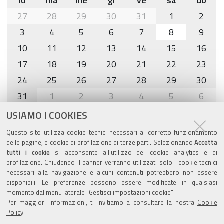
lu
ma
me
gi
ve
sa
do
month-
27
28
29
30
31
1
2
8
3
4
5
6
7
8
9
10
11
12
13
14
15
16
17
18
19
20
21
22
23
24
25
26
27
28
29
30
31
1
2
3
4
5
6
USIAMO I COOKIES
Agenda eventi
Questo sito utilizza cookie tecnici necessari al corretto funzionamento
delle pagine, e cookie di profilazione di terze parti. Selezionando
Accetta
torna alla sezione
tutti i cookie
si acconsente all’utilizzo dei cookie analytics e di
profilazione. Chiudendo il banner verranno utilizzati solo i cookie tecnici
necessari alla navigazione e alcuni contenuti potrebbero non essere
disponibili. Le preferenze possono essere modificate in qualsiasi
Valuta questo sito
momento dal menu laterale "Gestisci impostazioni cookie".
Per maggiori informazioni, ti invitiamo a consultare la nostra
Cookie
Policy
.